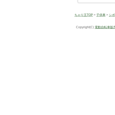
ちゃり王TOP
>
子供車
>
シボ
Copyright(C)
電動自転車販売