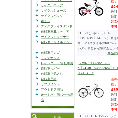
サイクルコンピュータ
格：
サイクルウェア
\20,
サイクルシューズ
送料
サイクルバッグ
納期
ボトル
注文
ディスプレイスタンド
不可
自転車車載キャリア
CHEVY(シボレー) CH-
サイクルトレーナー
KIDS14BMX 14インチ 幼
自転車チャイルドシー
車 BMXスタイルのKID'Sバ
ト
いタイヤと安定感のあるライ...
自転車用カゴ
商品詳
メンテナンス
[シボレー] 14382-1299
レインコート/自転車用
<【CHJrCROSS226/w】CH
自転車カバー
Jr.CRO.....>
自転車空気入れ
自転車用鍵
販売
サプリメント
格：
アウトドア用品
\27,
送料
オートバイ用パーツ/用
納期
品
注文
不可
CHEVY Jr.CROSS 226フ