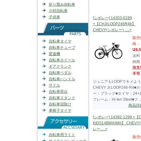
折り畳み自転車
小径自転車
子供車
[シボレー] 14303-0199
<【CHJrLOOP246R4b】
CHEVY(シボレー) .....>
販売
自転車タイヤ
格：
自転車チューブ
\26,
変速機
送料
自転車ホイール
納期
ギアクランク
注文
自転車ペダル
不可
自転車ハンドル
ジュニアもLOOPでキメよ
サドル
CHEVY Jr.LOOP246-R4■
自転車荷台
ー：ブラック■タイヤ：24×1.
自転車スタンド
フレーム：Hi-ten Steel■フ....
自転車泥除け
商品詳
車椅子タイヤ
[シボレー] 14392-1299 <【C
KIDS14BMX/WH】 CHEVY
レー.....>
自転車用ライト
販売