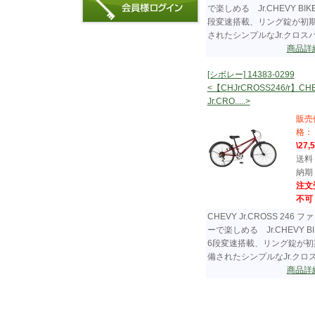
で楽しめる Jr.CHEVY BIK
段変速搭載、リング錠が初
されたシンプルなJr.クロスバイ.
商品詳
[シボレー] 14383-0299
<【CHJrCROSS246/r】CH
Jr.CRO.....>
販売
格：
\27,
送料
納期
注文
不可
CHEVY Jr.CROSS 246 フ
ーで楽しめる Jr.CHEVY B
6段変速搭載、リング錠が初
備されたシンプルなJr.クロスバ.
商品詳