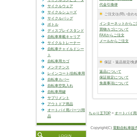
サイクルコンピュータ
代金引換便
サイクルウェア
サイクルシューズ
ご注文/お問い合わ
サイクルバッグ
インターネットからご
ボトル
買物カゴについて
ディスプレイスタンド
FAXからご注文
自転車車載キャリア
メールからご注文
サイクルトレーナー
自転車チャイルドシー
ト
自転車用カゴ
保証・返品規定/免
メンテナンス
返品について
レインコート/自転車用
保証規定について
自転車カバー
免責事項について
自転車空気入れ
自転車用鍵
サプリメント
アウトドア用品
オートバイ用パーツ/用
ちゃり王TOP
>
オートバイ用
品
Copyright(C)
電動自転車販売