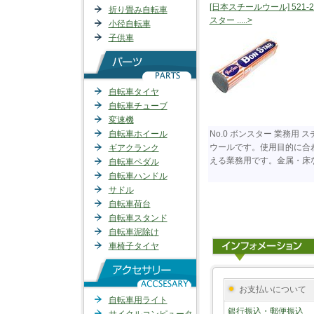
[日本スチールウール] 521-20
折り畳み自転車
スター .....>
小径自転車
子供車
自転車タイヤ
自転車チューブ
変速機
自転車ホイール
No.0 ボンスター 業務用
ウールです。使用目的に合
ギアクランク
える業務用です。金属・床な..
自転車ペダル
自転車ハンドル
サドル
自転車荷台
自転車スタンド
自転車泥除け
車椅子タイヤ
お支払いについて
自転車用ライト
銀行振込・郵便振込