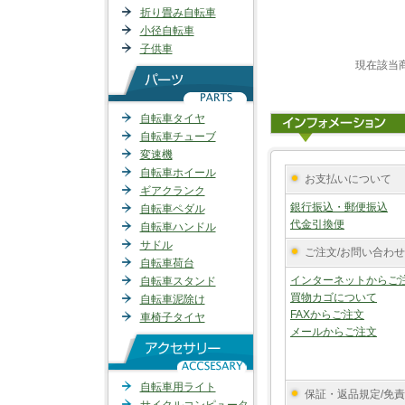
折り畳み自転車
小径自転車
子供車
現在該当
自転車タイヤ
自転車チューブ
変速機
自転車ホイール
お支払いについて
ギアクランク
銀行振込・郵便振込
自転車ペダル
代金引換便
自転車ハンドル
サドル
ご注文/お問い合わせ
自転車荷台
インターネットからご
自転車スタンド
買物カゴについて
自転車泥除け
FAXからご注文
車椅子タイヤ
メールからご注文
自転車用ライト
保証・返品規定/免