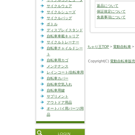
サイクルコンピュータ
返品について
サイクルウェア
保証規定について
サイクルシューズ
免責事項について
サイクルバッグ
ボトル
ディスプレイスタンド
自転車車載キャリア
サイクルトレーナー
ちゃり王TOP
>
電動自転車
>
自転車チャイルドシー
ト
自転車用カゴ
Copyright(C)
電動自転車販売
メンテナンス
レインコート/自転車用
自転車カバー
自転車空気入れ
自転車用鍵
サプリメント
アウトドア用品
オートバイ用パーツ/用
品