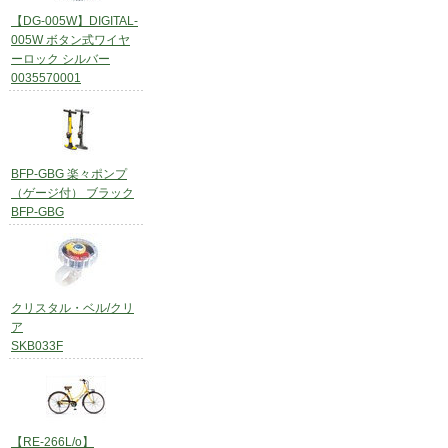
【DG-005W】DIGITAL-
005W ボタン式ワイヤ
ーロック シルバー
0035570001
BFP-GBG 楽々ポンプ
（ゲージ付） ブラック
BFP-GBG
クリスタル・ベル/クリ
ア
SKB033F
【RE-266L/o】