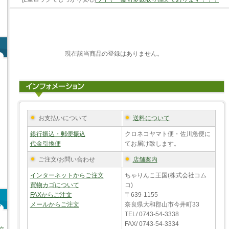
現在該当商品の登録はありません。
お支払いについて
送料について
銀行振込・郵便振込
クロネコヤマト便・佐川急便に
代金引換便
てお届け致します。
ご注文/お問い合わせ
店舗案内
インターネットからご注文
ちゃりんこ王国(株式会社コム
買物カゴについて
コ)
FAXからご注文
〒639-1155
メールからご注文
奈良県大和郡山市今井町33
TEL/ 0743-54-3338
FAX/ 0743-54-3334