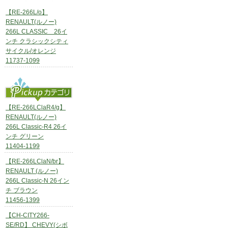
【RE-266L/o】
RENAULT(ルノー)
266L CLASSIC 26イ
ンチ クラシックシティ
サイクル/オレンジ
11737-1099
【RE-266LClaR4/g】
RENAULT(ルノー)
266L Classic-R4 26イ
ンチ グリーン
11404-1199
【RE-266LClaN/br】
RENAULT (ルノー)
266L Classic-N 26イン
チ ブラウン
11456-1399
【CH-CITY266-
SE/RD】 CHEVY(シボ