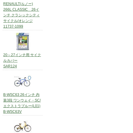
RENAULT(ルノー)
266L CLASSIC 26イ
ンチ クラシックシティ
サイクル/オレンジ
11737-1099
20～27インチ用 サイク
ルカバー
SAR124
B-WSC63 26インチ 内
装3段 ワンウェイ・SC/
エクストラブルー(L01)
B-WSC63V