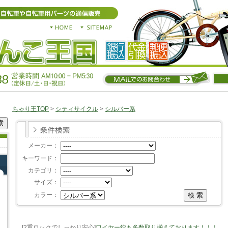
ちゃり王TOP
>
シティサイクル
>
シルバー系
メーカー：
キーワード：
カテゴリ：
サイズ：
カラー：
[2重ロックでしっかり安心]
ワイヤー錠も多数取り揃えております！！！