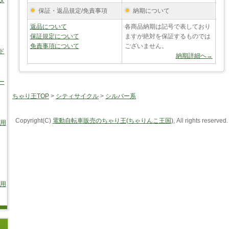
タ
保証・返品規定/免責事項
納期について
返品について
各商品納期は記号で表しており
保証規定について
ますが絶対を保証するものでは
免責事項について
ございません。
ド
納期詳細へ→
ー
ちゃり王TOP
>
シティサイクル
>
シルバー系
Copyright(C)
電動自転車販売のちゃり王(ちゃりんこ王国)
, All rights reserved.
車用
/用