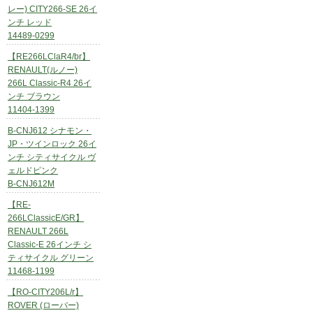
レー) CITY266-SE 26イ
ンチ レッド
14489-0299
【RE266LClaR4/br】
RENAULT(ルノー)
266L Classic-R4 26イ
ンチ ブラウン
11404-1399
B-CNJ612 シナモン・
JP・ツインロック 26イ
ンチ シティサイクル ヴ
ェルドピンク
B-CNJ612M
【RE-
266LClassicE/GR】
RENAULT 266L
Classic-E 26インチ シ
ティサイクル グリーン
11468-1199
【RO-CITY206L/r】
ROVER (ローバー)