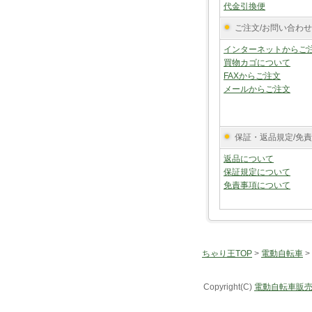
代金引換便
ご注文/お問い合わせ
インターネットからご
買物カゴについて
FAXからご注文
メールからご注文
保証・返品規定/免
返品について
保証規定について
免責事項について
ちゃり王TOP
>
電動自転車
>
Copyright(C)
電動自転車販売