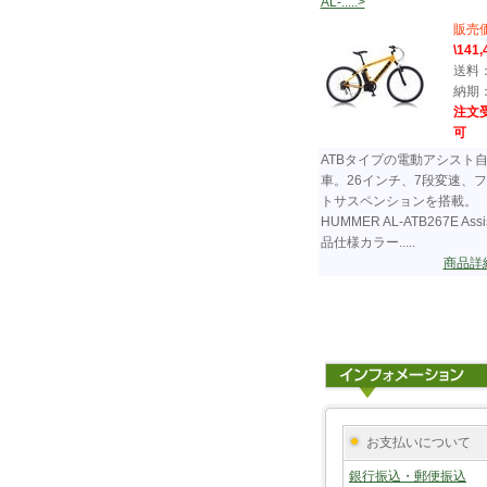
AL-.....>
販売
\141,
送料
納期
注文
可
ATBタイプの電動アシスト
車。26インチ、7段変速、
トサスペンションを搭載。
HUMMER AL-ATB267E Assi
品仕様カラー.....
商品詳
お支払いについて
銀行振込・郵便振込