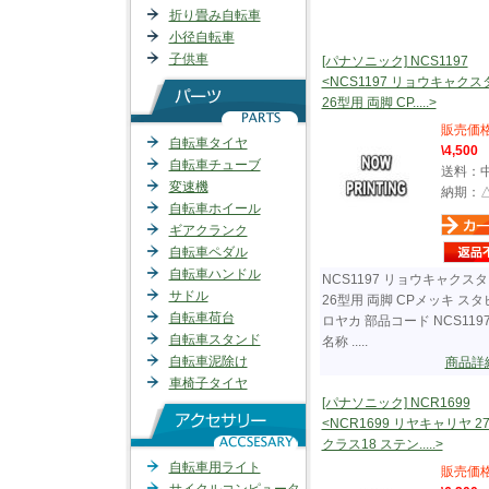
折り畳み自転車
小径自転車
子供車
[パナソニック] NCS1197
<NCS1197 リョウキャク
26型用 両脚 CP.....>
販売価
自転車タイヤ
\4,500
自転車チューブ
送料：
変速機
納期：
自転車ホイール
ギアクランク
自転車ペダル
自転車ハンドル
NCS1197 リョウキャクス
サドル
26型用 両脚 CPメッキ ス
自転車荷台
ロヤカ 部品コード NCS119
自転車スタンド
名称 .....
自転車泥除け
商品詳
車椅子タイヤ
[パナソニック] NCR1699
<NCR1699 リヤキャリヤ 2
クラス18 ステン.....>
自転車用ライト
販売価