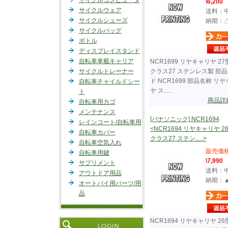
サイクルコンピュータ
\6,200
サイクルウェア
送料：
サイクルシューズ
納期：
サイクルバッグ
ボトル
ディスプレイスタンド
自転車車載キャリア
NCR1699 リヤキャリヤ 27
サイクルトレーナー
クラス27 ステンレス製 部
ド NCR1699 部品名称 リ
自転車チャイルドシー
ヤ ス.....
ト
商品詳
自転車用カゴ
メンテナンス
[パナソニック] NCR1694
レインコート/自転車用
<NCR1694 リヤキャリヤ 2
自転車カバー
クラス27 ステン.....>
自転車空気入れ
販売価
自転車用鍵
\7,990
サプリメント
送料：
アウトドア用品
納期：
オートバイ用パーツ/用
品
NCR1694 リヤキャリヤ 26