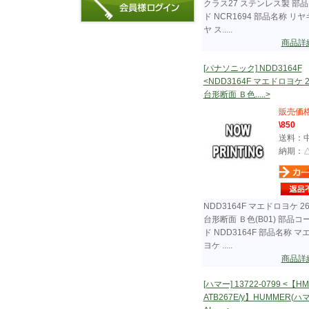
クラス27 ステンレス製 部
ド NCR1694 部品名称 リ
ヤ ス.....
商品詳
[パナソニック] NDD3164F
<NDD3164F マエドロヨケ 
台形断面 Ｂ色.....>
販売価
\850
送料：
納期：
NDD3164F マエドロヨケ 2
台形断面 Ｂ色(B01) 部品コ
ド NDD3164F 部品名称 マ
ヨケ .....
商品詳
[ハマー] 13722-0799 <【HM
ATB267E/y】HUMMER(ハ