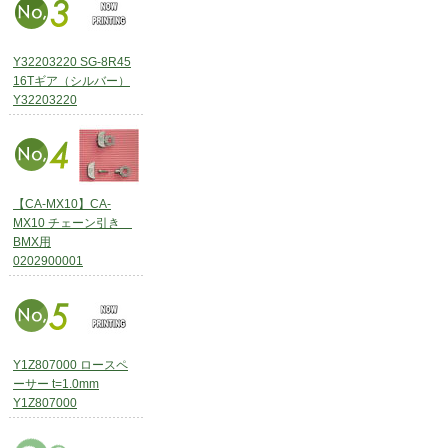
Y32203220 SG-8R45
16Tギア（シルバー）
Y32203220
【CA-MX10】CA-
MX10 チェーン引き
BMX用
0202900001
Y1Z807000 ロースペ
ーサー t=1.0mm
Y1Z807000