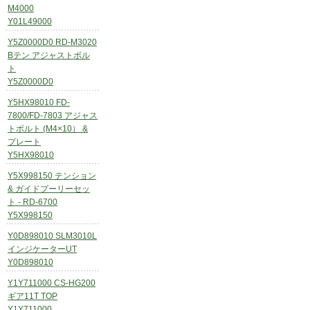
M4000
Y01L49000
Y5Z0000D0 RD-M3020
Bテン アジャストボル
ト
Y5Z0000D0
Y5HX98010 FD-
7800/FD-7803 アジャス
トボルト (M4×10） &
プレート
Y5HX98010
Y5X998150 テンション
& ガイドプーリーセッ
ト - RD-6700
Y5X998150
Y0D898010 SLM3010L
インジケーターUT
Y0D898010
Y1Y711000 CS-HG200
ギア11T TOP
Y1Y711000