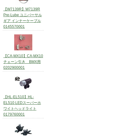
【W7139R】W7139R
Pre-Lube ユニバーサル
ギア インナーケーブル
0145570001
【CA-MX10】CA-MX10
チェーン引き BMX用
0202900001
【HL-EL510】HL-
EL510 LEDスーパーホ
ワイトヘッドライト
0179760001