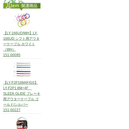
【LY-166UD/WH】LY-
166UD シフト用アウタ
ーケーブル ホワイト
（WH）
151-00095
【LY-F2P18M4F/GS】
LY-F2P1.8M+4F
SLEEK GLIDE ブレーキ
用アウターケーブル ゴ
ールド/シルバー
151-00227