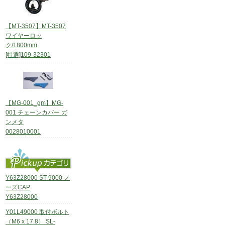
【MT-3507】MT-3507
ワイヤーロッ
ク/1800mm
[特選]109-32301
【MG-001_gm】MG-
001 チェーンカバー ガ
ンメタ
0028010001
Y63Z28000 ST-9000 ノ
ーズCAP
Y63Z28000
Y01L49000 取付ボルト
（M6 x 17.8） SL-