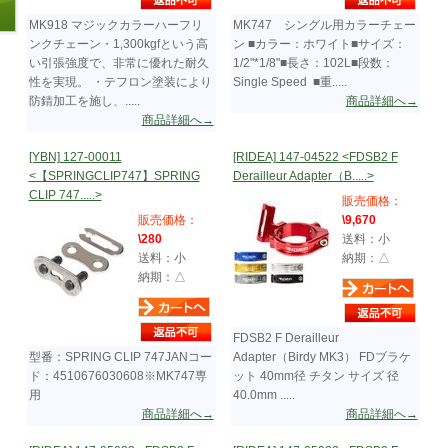
MK918 マジックカラーハーフリ
MK747 シングル用カラーチェー
ンクチェーン・1,300kgfという高
ン ■カラー：ホワイト■サイズ：
い引張強度で、非常に優れた耐久
1/2"*1/8"■長さ：102L■段数：
性を実現。 ・テフロン塗装により
Single Speed ■重.....
防錆加工を施し、.....
商品詳細へ→
商品詳細へ→
[YBN] 127-00011
[RIDEA] 147-04522 <FDSB2 F
<【SPRINGCLIP747】SPRING
Derailleur Adapter（B.....>
CLIP 747.....>
販売価格：
販売価格：
\9,670
\280
送料：小
送料：小
納期：△
納期：△
FDSB2 F Derailleur
型番：SPRING CLIP 747JANコー
Adapter（Birdy MK3） FDブラケ
ド：4510676030608※MK747専
ット 40mm径 チタン サイズ 径
用
40.0mm .....
商品詳細へ→
商品詳細へ→