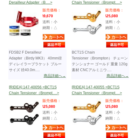
Derailleur Adapter（B.....>
Chain Tensioner（Brompt.....>
販売価格：
販売価格：
\9,670
\25,080
送料：小
送料：小
納期：△
納期：△
FDSB2 F Derailleur
BCT1S Chain
Adapter（Birdy MK3） 40mm径
Tensioner（Brompton） チェーン
ディレイラーブラケット ブルー
テンショナー ゴールド 重量 120g
サイズ 径40.0m.....
素材 CNCアルミニウ.....
商品詳細へ→
商品詳細へ→
[RIDEA] 147-40056 <BCT1S
[RIDEA] 147-40055 <BCT1S
Chain Tensioner（Brompt.....>
Chain Tensioner（Brompt.....>
販売価格：
販売価格：
\25,080
\25,080
送料：小
送料：小
納期：△
納期：△