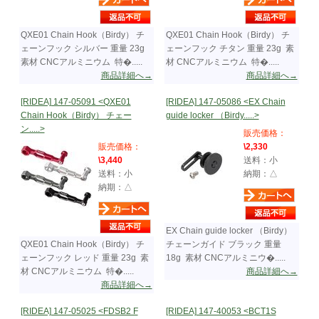
QXE01 Chain Hook（Birdy） チ
QXE01 Chain Hook（Birdy） チ
ェーンフック シルバー 重量 23g
ェーンフック チタン 重量 23g 素
素材 CNCアルミニウム 特�.....
材 CNCアルミニウム 特�.....
商品詳細へ→
商品詳細へ→
[RIDEA] 147-05091 <QXE01
[RIDEA] 147-05086 <EX Chain
Chain Hook（Birdy） チェー
guide locker （Birdy.....>
ン.....>
販売価格：
販売価格：
\2,330
\3,440
送料：小
送料：小
納期：△
納期：△
EX Chain guide locker （Birdy）
QXE01 Chain Hook（Birdy） チ
チェーンガイド ブラック 重量
ェーンフック レッド 重量 23g 素
18g 素材 CNCアルミニウ�.....
材 CNCアルミニウム 特�.....
商品詳細へ→
商品詳細へ→
[RIDEA] 147-05025 <FDSB2 F
[RIDEA] 147-40053 <BCT1S