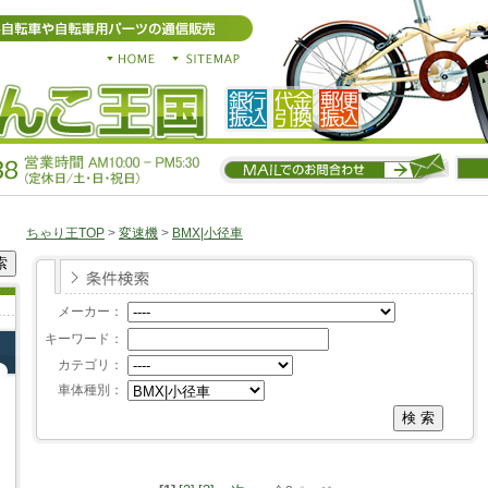
ちゃり王TOP
>
変速機
>
BMX|小径車
メーカー：
キーワード：
カテゴリ：
車体種別：