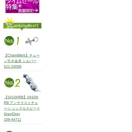
【ChainBiki/s】チェー
ン引き金具 シルバー
521-20006
【S410HRB】S410H
RB アンチラストチェ
ーン シングルスピード
Gray/Gray
109-44711