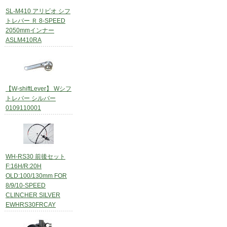
SL-M410 アリビオ シフ
トレバー Ｒ 8-SPEED
2050mmインナー
ASLM410RA
【W-shiftLever】 Wシフ
トレバー シルバー
0109110001
WH-RS30 前後セット
F:16H/R:20H
OLD:100/130mm FOR
8/9/10-SPEED
CLINCHER SILVER
EWHRS30FRCAY