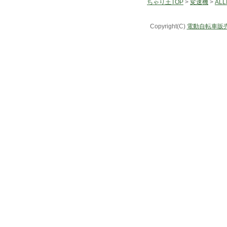
ちゃり王TOP
>
変速機
>
ALL
Copyright(C)
電動自転車販売