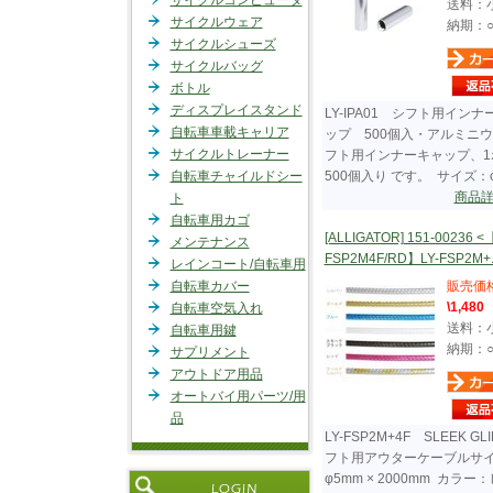
サイクルコンピュータ
送料：
サイクルウェア
納期：
サイクルシューズ
サイクルバッグ
ボトル
ディスプレイスタンド
LY-IPA01 シフト用インナ
自転車車載キャリア
ップ 500個入・アルミニ
サイクルトレーナー
フト用インナーキャップ、1
自転車チャイルドシー
500個入り です。 サイズ：φ..
商品
ト
自転車用カゴ
[ALLIGATOR] 151-00236 <
メンテナンス
FSP2M4F/RD】LY-FSP2M+...
レインコート/自転車用
自転車カバー
販売価
\1,480
自転車空気入れ
送料：
自転車用鍵
納期：
サプリメント
アウトドア用品
オートバイ用パーツ/用
品
LY-FSP2M+4F SLEEK GL
フト用アウターケーブルサ
φ5mm × 2000mm カラー