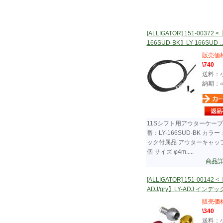
[ALLIGATOR] 151-00372 <
166SUD-BK】LY-166SUD-...
販売価
\740
送料：
納期：
11Sシフト用アウターケーブ
番：LY-166SUD-BK カラ
ック付属品 アウターキャップ 
個 サイズ φ4m.....
商品
[ALLIGATOR] 151-00142 <
ADJ/gry】LY-ADJ インデック..
販売価
\340
送料：