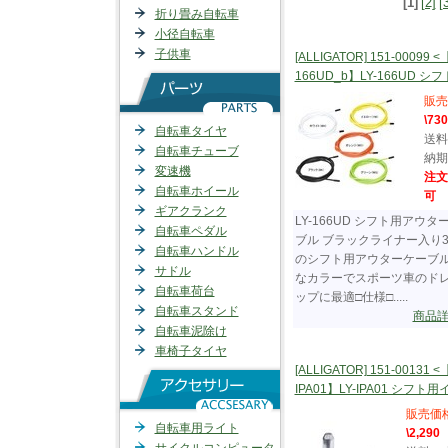
[1]
[2]
[
折り畳み自転車
小径自転車
子供車
[ALLIGATOR] 151-00099 <
166UD_b】LY-166UD シフト.
販売
\730
自転車タイヤ
送料
自転車チューブ
納期
変速機
注文
自転車ホイール
可
ギアクランク
LY-166UD シフト用アウタ
自転車ペダル
ブル ブラックライナー入り
自転車ハンドル
のシフト用アウターケーブ
サドル
なカラーでスポーツ車のド
自転車荷台
ップに最適□仕様□.....
自転車スタンド
商品
自転車泥除け
車椅子タイヤ
[ALLIGATOR] 151-00131 <
IPA01】LY-IPA01 シフト用イ..
販売価
自転車用ライト
\2,290