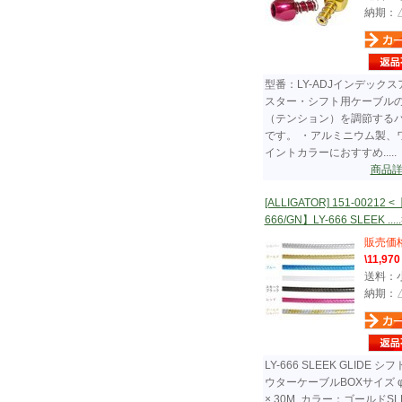
納期：
型番：LY-ADJインデックス
スター・シフト用ケーブル
（テンション）を調節する
です。 ・アルミニウム製、
イントカラーにおすすめ.....
商品
[ALLIGATOR] 151-00212 <
666/GN】LY-666 SLEEK .....
販売価
\11,970
送料：
納期：
LY-666 SLEEK GLIDE シ
ウターケーブルBOXサイズ φ
× 30M カラー：ゴールドSL