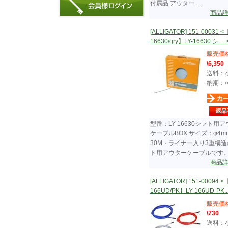
付属品 アウター.....
商品
[ALLIGATOR] 151-00031 <
16630/gry】LY-16630 シ.....
販売価
\6,350
送料：
納期：
型番：LY-16630シフト用
ケーブルBOX サイズ：φ4mm
30M・ライナー入り3重構
ト用アウターケーブルです。 ・.
商品
[ALLIGATOR] 151-00094 <
166UD/PK】LY-166UD-PK...
販売価
\730
送料：