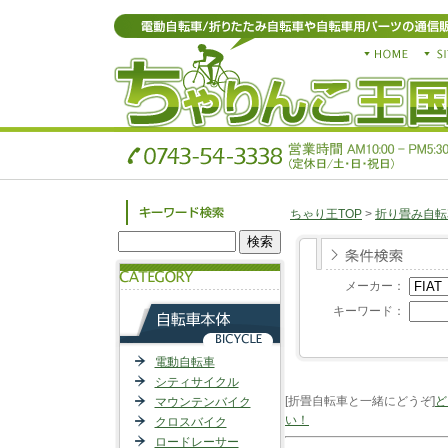
ちゃり王TOP
>
折り畳み自転
メーカー：
キーワード：
電動自転車
シティサイクル
[折畳自転車と一緒にどうぞ]
ど
マウンテンバイク
い！
クロスバイク
ロードレーサー