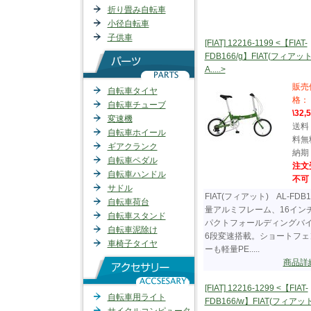
折り畳み自転車
小径自転車
子供車
[FIAT] 12216-1199 <【FIAT-
FDB166/g】FIAT(フィア
A.....>
販売
自転車タイヤ
格：
自転車チューブ
\32,
変速機
送料
自転車ホイール
料無
ギアクランク
納期
自転車ペダル
注文
自転車ハンドル
不可
サドル
FIAT(フィアット) AL-FDB1
自転車荷台
量アルミフレーム、16イン
自転車スタンド
パクトフォールディングバ
自転車泥除け
6段変速搭載。ショートフェ
車椅子タイヤ
ーも軽量PE.....
商品詳
[FIAT] 12216-1299 <【FIAT-
自転車用ライト
FDB166/w】FIAT(フィア