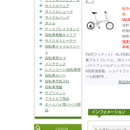
サイクルコンピュータ
A.....>
サイクルウェア
販売
サイクルシューズ
格：
サイクルバッグ
\32,
ボトル
送料
ディスプレイスタンド
料無
自転車車載キャリア
納期
サイクルトレーナー
注文
自転車チャイルドシー
不可
ト
FIAT(フィアット) AL-FDB1
自転車用カゴ
量アルミフレーム、16イン
メンテナンス
パクトフォールディングバ
レインコート/自転車用
6段変速搭載。ショートフェ
自転車カバー
ーも軽量PE.....
自転車空気入れ
商品詳
自転車用鍵
サプリメント
アウトドア用品
オートバイ用パーツ/用
品