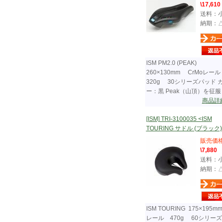
\17,610
送料：
納期：
ISM PM2.0 (PEAK)
260×130mm CrMoレー
320g 30シリーズパッド 
ー：黒 Peak（山頂）を征服！ .
商品詳
[ISM] TRI-3100035 <ISM
TOURING サドル (ブラック)
販売価
\7,880
送料：
納期：
ISM TOURING 175×195
レール 470g 60シリー