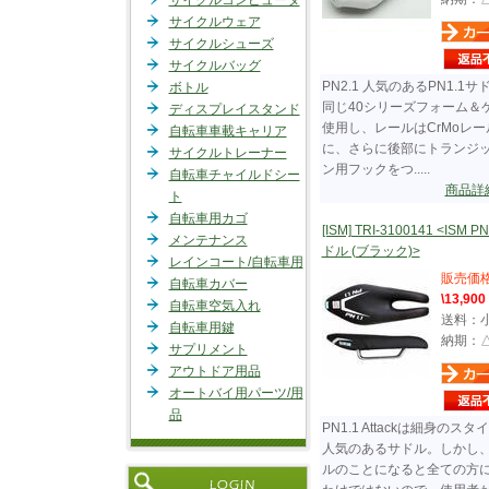
サイクルコンピュータ
サイクルウェア
サイクルシューズ
サイクルバッグ
PN2.1 人気のあるPN1.1サ
ボトル
同じ40シリーズフォーム＆
ディスプレイスタンド
使用し、レールはCrMoレー
自転車車載キャリア
に、さらに後部にトランジ
サイクルトレーナー
ン用フックをつ.....
自転車チャイルドシー
商品詳
ト
自転車用カゴ
[ISM] TRI-3100141 <ISM P
メンテナンス
ドル (ブラック)>
レインコート/自転車用
販売価
自転車カバー
\13,900
自転車空気入れ
送料：
自転車用鍵
納期：
サプリメント
アウトドア用品
オートバイ用パーツ/用
品
PN1.1 Attackは細身のスタ
人気のあるサドル。しかし
ルのことになると全ての方