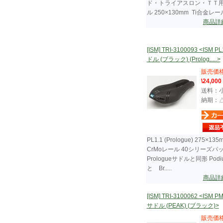
ド・トライアスロン・ＴＴ
ル 250×130mm Ti合金レール..
商品詳
[ISM] TRI-3100093 <ISM PL
ドル (ブラック) (Prolog.....>
販売価
\24,000
送料：
納期：
PL1.1 (Prologue) 275×135
CrMoレール 40シリーズパ
Prologueサドルと同形 Podi
と Br.....
商品詳
[ISM] TRI-3100062 <ISM PM
サドル (PEAK) (ブラック)>
販売価