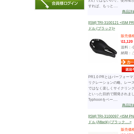
わけではないので、使用者
すれば、もっと.....
商品詳
[ISM] TRI-3100121 <ISM P
ドル (ブラック)>
販売価
\11,120
送料：
納期：
PR1.0 PRとはパーフォー
リクレーションの略。レー
ではなく楽しくサイクリン
といった目的で開発されま
Typhoonをベー.....
商品詳
[ISM] TRI-3100097 <ISM P
ドル (Attack) (ブラック.....>
販売価