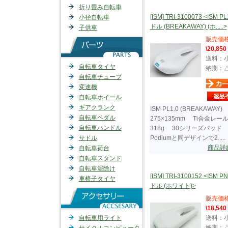
折り畳み自転車
[ISM] TRI-3100073 <ISM PL
小径自転車
ドル (BREAKAWAY) (ホ.....>
子供車
販売価
\20,850
送料：
自転車タイヤ
納期：
自転車チューブ
変速機
自転車ホイール
ギアクランク
ISM PL1.0 (BREAKAWAY)
自転車ペダル
275×135mm Ti合金レ
自転車ハンドル
318g 30シリーズパッド
サドル
Podiumと同デザインで2.....
商品詳
自転車荷台
自転車スタンド
自転車泥除け
[ISM] TRI-3100152 <ISM P
車椅子タイヤ
ドル (ホワイト)>
販売価
\18,540
自転車用ライト
送料：
納期：