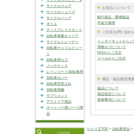
サイクルコンピュータ
サイクルウェア
お支払いについて
サイクルシューズ
銀行振込・郵便振込
サイクルバッグ
代金引換便
ボトル
ディスプレイスタンド
ご注文/お問い合わ
自転車車載キャリア
インターネットからご
サイクルトレーナー
買物カゴについて
自転車チャイルドシー
FAXからご注文
ト
メールからご注文
自転車用カゴ
メンテナンス
レインコート/自転車用
自転車カバー
保証・返品規定/免
自転車空気入れ
返品について
自転車用鍵
保証規定について
サプリメント
免責事項について
アウトドア用品
オートバイ用パーツ/用
品
ちゃり王TOP
>
自転車荷台
>