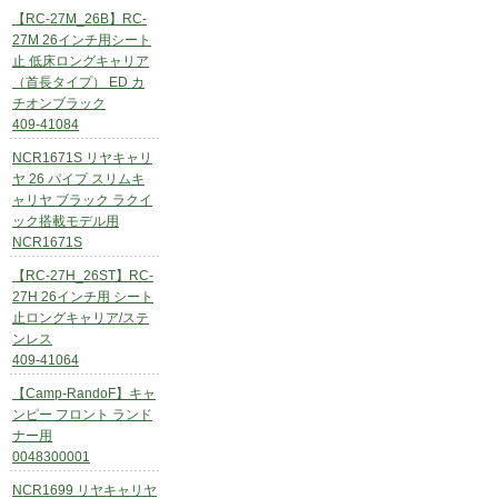
【RC-27M_26B】RC-
27M 26インチ用シート
止 低床ロングキャリア
（首長タイプ） ED カ
チオンブラック
409-41084
NCR1671S リヤキャリ
ヤ 26 パイプ スリムキ
ャリヤ ブラック ラクイ
ック搭載モデル用
NCR1671S
【RC-27H_26ST】RC-
27H 26インチ用 シート
止ロングキャリア/ステ
ンレス
409-41064
【Camp-RandoF】キャ
ンピー フロント ランド
ナー用
0048300001
NCR1699 リヤキャリヤ