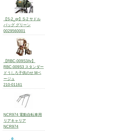
【S-2_gr】S-2 サドル
バッグ グリーン
0029560001
【RBC-009S3/iv】
RBC-009S3 スタンダー
ドうしろ子供のせ Mベ
ージュ
210-01161
NCR974 電動自転車用
リアキャリア
NCR974