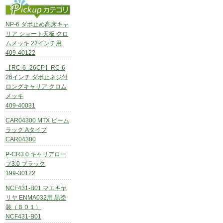
NP-6 ダボ止め高床キャ
リア ショート天板 クロ
ムメッキ 22インチ用
409-40122
【RC-6_26CP】RC-6
26インチ ダボ止ネジ付
ロングキャリア クロム
メッキ
409-40031
CAR04300 MTX ビーム
ラック Aタイプ
CAR04300
P-CR3.0 キャリアロー
プ3.0 ブラック
199-30122
NCF431-B01 マエキヤ
リヤ ENMA032用 黒塗
装（Ｂ０１）
NCF431-B01