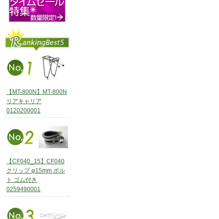
【MT-800N】MT-800N
リアキャリア
0120200001
【CF040_15】CF040
クリップ φ15mm ボル
ト ゴム付き
0259490001