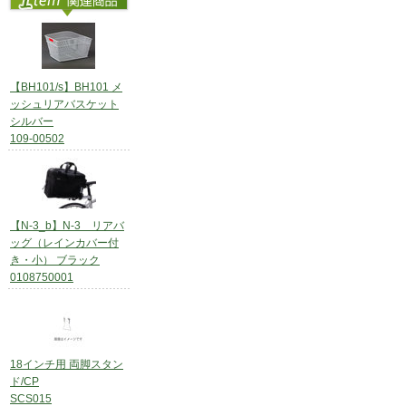
【BH101/s】BH101 メ
ッシュリアバスケット
シルバー
109-00502
【N-3_b】N-3 リアバ
ッグ（レインカバー付
き・小） ブラック
0108750001
18インチ用 両脚スタン
ド/CP
SCS015