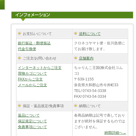
お支払いについて
送料について
銀行振込・郵便振込
クロネコヤマト便・佐川急便に
代金引換便
てお届け致します。
ご注文/お問い合わせ
店舗案内
インターネットからご注文
ちゃりんこ王国(株式会社コム
買物カゴについて
コ)
FAXからご注文
〒639-1155
メールからご注文
奈良県大和郡山市今井町33
TEL/ 0743-54-3338
FAX/ 0743-54-3334
保証・返品規定/免責事項
納期について
返品について
各商品納期は記号で表しており
保証規定について
ますが絶対を保証するものでは
免責事項について
ございません。
納期詳細へ→