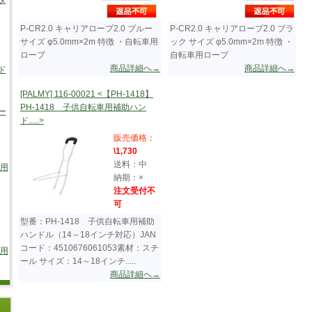
タ
P-CR2.0 キャリアロープ2.0 ブルー
P-CR2.0 キャリアロープ2.0 ブラ
サイズ φ5.0mm×2m 特徴 ・自転車用
ック サイズ φ5.0mm×2m 特徴 ・
ロープ
自転車用ロープ
商品詳細へ→
商品詳細へ→
ド
[PALMY] 116-00021 <【PH-1418】
PH-1418 子供自転車用補助ハン
ー
ド.....>
販売価格：
\1,730
送料：中
車用
納期：×
注文受付不
可
型番：PH-1418 子供自転車用補助
ハンドル（14～18インチ対応）JAN
コード：4510676061053素材：スチ
/用
ール サイズ：14～18インチ.....
商品詳細へ→