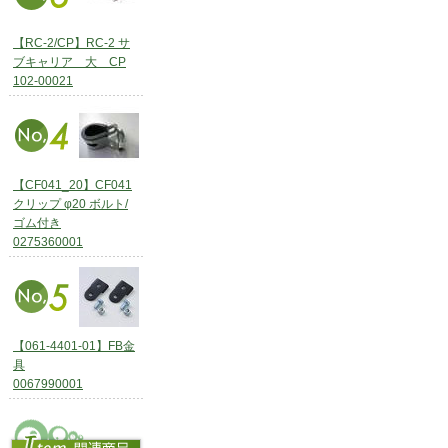
【RC-2/CP】RC-2 サ
ブキャリア 大 CP
102-00021
【CF041_20】CF041
クリップ φ20 ボルト/
ゴム付き
0275360001
【061-4401-01】FB金
具
0067990001