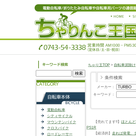
ちゃり王TOP
>
自転車泥除け
メーカー：
キーワード：
電動自転車
シティサイクル
【売れてます!!】
ほとんど
マウンテンバイク
PS1R
クロスバイク
【経済的】
走れば発電、
ロードレーサー