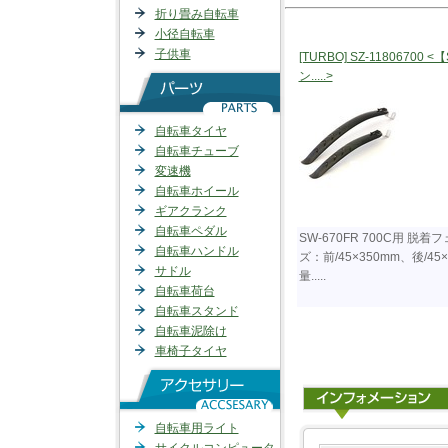
折り畳み自転車
小径自転車
子供車
[TURBO] SZ-11806700 
ン.....>
自転車タイヤ
自転車チューブ
変速機
自転車ホイール
ギアクランク
自転車ペダル
SW-670FR 700C用 
自転車ハンドル
ズ：前/45×350mm、後/45
サドル
量.....
自転車荷台
自転車スタンド
自転車泥除け
車椅子タイヤ
自転車用ライト