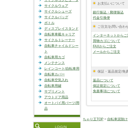
サイクルコンピュータ
お支払いについて
サイクルウェア
サイクルシューズ
銀行振込・郵便振込
サイクルバッグ
代金引換便
ボトル
ご注文/お問い合わ
ディスプレイスタンド
自転車車載キャリア
インターネットからご
サイクルトレーナー
買物カゴについて
自転車チャイルドシー
FAXからご注文
ト
メールからご注文
自転車用カゴ
メンテナンス
レインコート/自転車用
保証・返品規定/免
自転車カバー
自転車空気入れ
返品について
自転車用鍵
保証規定について
免責事項について
サプリメント
アウトドア用品
オートバイ用パーツ/用
品
ちゃり王TOP
>
自転車泥除け