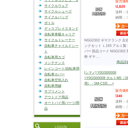
サイクルコンピュータ
販売価
サイクルウェア
\1,620
サイクルシューズ
送料：
サイクルバッグ
納期：
ボトル
ディスプレイスタンド
自転車車載キャリア
サイクルトレーナー
NGG2302 ギヤクランク 左
自転車チャイルドシー
ンクセット Ｌ165 アルミ製
バー 部品コード NGG2302
ト
称 ギヤ.....
自転車用カゴ
商品詳
メンテナンス
レインコート/自転車用
[シマノ] Y0GS00008
自転車カバー
<Y0GS00008 ボルトM5（3
自転車空気入れ
用） - SM-CDE.....>
自転車用鍵
販売価
サプリメント
\340
アウトドア用品
送料：
オートバイ用パーツ/用
納期：
品