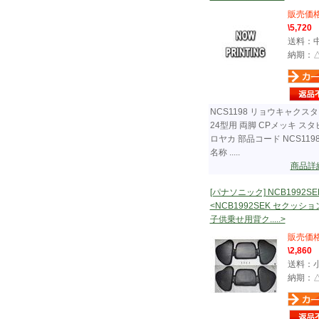
販売価
\5,720
送料：
納期：
NCS1198 リョウキャクス
24型用 両脚 CPメッキ ス
ロヤカ 部品コード NCS119
名称 .....
商品詳
[パナソニック] NCB1992SE
<NCB1992SEK セクッショ
子供乗せ用背ク.....>
販売価
\2,860
送料：
納期：