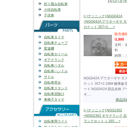
[1]
[2]
[3]
[4
折り畳み自転車
小径自転車
子供車
[パナソニック] NGG042A
<NGG042A アウターギヤ 
ロケット 35T×2......>
販売価
自転車タイヤ
\1,880
自転車チューブ
送料：
変速機
料
自転車ホイール
納期：
ギアクランク
自転車ペダル
自転車ハンドル
サドル
NGG042A アウターギヤ 大
自転車荷台
ケット 35T×2.1MM 極薄歯
自転車スタンド
ード NGG042A 部品名称 
自転車泥除け
ギ.....
車椅子タイヤ
商品詳
[パナソニック] NGG2302
<NGG2302 ギヤクランク 
ランクセット Ｌ165.....>
自転車用ライト