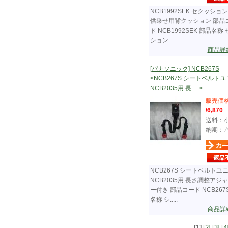
NCB1992SEK セクッション
供乗せ用背クッション 部品
ド NCB1992SEK 部品名称
ション .....
商品詳
[パナソニック] NCB267S
<NCB267S シートベルト
NCB2035用 長.....>
販売価
\6,870
送料：
納期：
NCB267S シートベルトユ
NCB2035用 長さ調整アジ
ー付き 部品コード NCB267
名称 シ.....
商品詳
[1]
[2]
[3]
[4