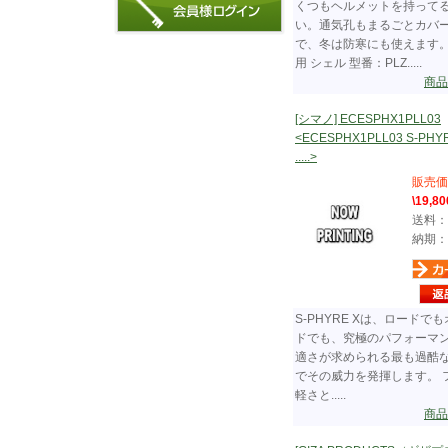
くつもヘルメットを持って
い。通気孔もまるごとカバ
で、冬は防寒にも使えます
用 シェル 型番：PLZ.....
商品
[シマノ] ECESPHX1PLL03
<ECESPHX1PLL03 S-PHYR
.....>
販売価
\19,80
送料：
納期：
S-PHYRE Xは、ロードで
ドでも、究極のパフォーマ
適さが求められる最も過酷
でその威力を発揮します。 
軽さと.....
商品