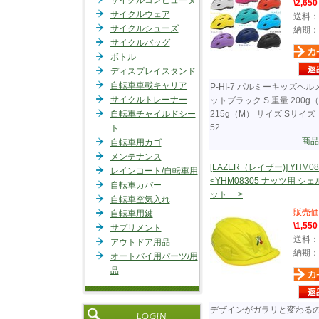
サイクルコンピュータ
\2,650
サイクルウェア
送料：
サイクルシューズ
納期：
サイクルバッグ
ボトル
ディスプレイスタンド
自転車車載キャリア
P-HI-7 パルミーキッズヘル
サイクルトレーナー
ットブラック S 重量 200g
自転車チャイルドシー
215g（M） サイズ Sサイズ
52.....
ト
商品
自転車用カゴ
メンテナンス
[LAZER（レイザー)] YHM08
レインコート/自転車用
<YHM08305 ナッツ用 シェ
自転車カバー
ット.....>
自転車空気入れ
販売価
自転車用鍵
\1,550
サプリメント
送料：
アウトドア用品
納期：
オートバイ用パーツ/用
品
デザインがガラリと変わる