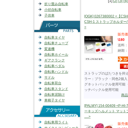
[1]
[2]
[3]
[4]
折り畳み自転車
小径自転車
子供車
[OGK] 0267380002 <【CSH
CSH-1 ストラップホルダー
>
販売価
自転車タイヤ
\180
自転車チューブ
送料：
変速機
納期：
自転車ホイール
ギアクランク
自転車ペダル
自転車ハンドル
ストラップのばたつきを抑
サドル
ラー：ブラック・同色2個入
自転車荷台
グネットバックル使用可能 
自転車スタンド
ッチバックル使用可能
自転車泥除け
商品
車椅子タイヤ
[PALMY] 154-00409 <P-H
ーキッズヘルメット マット
.....>
自転車用ライト
販売価