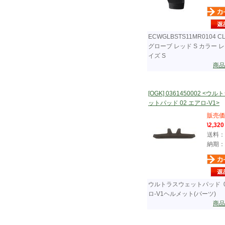
ECWGLBSTS11MR0104 CL
グローブ レッド S カラー レ
イズ S
商品
[OGK] 0361450002 <ウ
ットパッド 02 エアロ-V1>
販売価
\2,320
送料：
納期：
ウルトラスウェットパッド 0
ロ-V1ヘルメット(パーツ)
商品