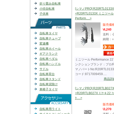
折り畳み自転車
小径自転車
[シマノPRO] R20RTL0133X
<R20RTL0133X ミニツール
子供車
Perform.....>
販売価
\4,240
自転車タイヤ
送料：
自転車チューブ
納期：○
変速機
自転車ホイール
ギアクランク
自転車ペダル
ミニツール Performance 2
自転車ハンドル
ンクションブランド：プロ/P
サドル
マノパートNo:R20RTL0133
自転車荷台
コード:8717009459.....
商品詳
自転車スタンド
自転車泥除け
[シマノPRO] R20RTLB027
車椅子タイヤ
<R20RTLB027X ﾐﾆﾂｰﾙ 22 ﾌ
ｸ.....>
販売価
自転車用ライト
\3,270