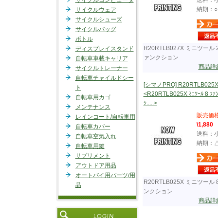
サイクルコンピュータ
送料：
納期：○
サイクルウェア
サイクルシューズ
サイクルバッグ
ボトル
R20RTLB027X ミニツール 
ディスプレイスタンド
ァンクション
自転車車載キャリア
商品詳
サイクルトレーナー
自転車チャイルドシー
[シマノPRO] R20RTLB025
ト
<R20RTLB025X ﾐﾆﾂｰﾙ 8 ﾌｧ
自転車用カゴ
ｼ.....>
メンテナンス
販売価
レインコート/自転車用
\1,880
自転車カバー
送料：
自転車空気入れ
納期：
自転車用鍵
サプリメント
アウトドア用品
オートバイ用パーツ/用
R20RTLB025X ミニツール 
品
ンクション
商品詳