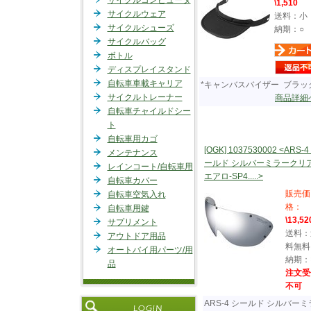
サイクルコンピュータ
\1,510
サイクルウェア
送料：小
サイクルシューズ
納期：○
サイクルバッグ
ボトル
ディスプレイスタンド
自転車車載キャリア
*キャンバスバイザー ブラッ
サイクルトレーナー
商品詳細
自転車チャイルドシー
ト
自転車用カゴ
[OGK] 1037530002 <ARS-4
メンテナンス
ールド シルバーミラークリ
レインコート/自転車用
エアロ-SP4.....>
自転車カバー
販売価
自転車空気入れ
格：
自転車用鍵
\13,52
サプリメント
送料：
アウトドア用品
料無料
オートバイ用パーツ/用
納期：
品
注文受
不可
ARS-4 シールド シルバーミ