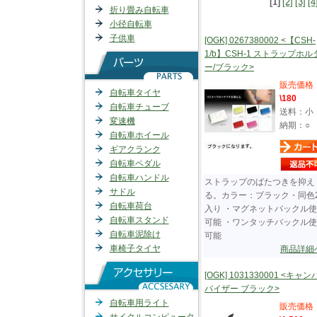
[1]
[2]
[3]
[4
折り畳み自転車
小径自転車
子供車
[OGK] 0267380002 <【CSH-
1/b】CSH-1 ストラップホル
ー/ブラック>
販売価格
自転車タイヤ
\180
自転車チューブ
送料：小
変速機
納期：○
自転車ホイール
ギアクランク
自転車ペダル
自転車ハンドル
ストラップのばたつきを抑え
サドル
る。カラー：ブラック・同色
自転車荷台
入り ・マグネットバックル
自転車スタンド
可能 ・ワンタッチバックル
自転車泥除け
可能
車椅子タイヤ
商品詳細
[OGK] 1031330001 <キャ
バイザー ブラック>
自転車用ライト
販売価格