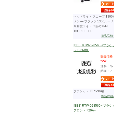
ヘッドライト スコープ 1300
メン ― ブラック 1300ルー
高輝度ライト 2個のXM-L
T6CREE LED .....
商品詳細
[BBB] RTW-028565 <ブラ
BLS-36用>
販売価格
\557
送料：小
納期：△
ブラケット BLS-36用
商品詳細
[BBB] RTW-028560 <ブラ
フロント F20A>