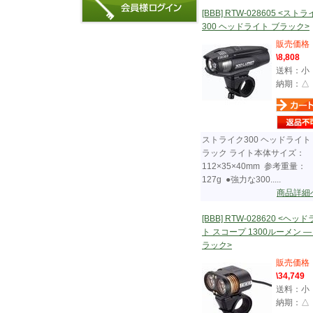
[BBB] RTW-028605 <スト
300 ヘッドライト ブラック>
販売価格
\8,808
送料：小
納期：△
ストライク300 ヘッドライト
ラック ライト本体サイズ：
112×35×40mm 参考重量：
127g ●強力な300.....
商品詳細
[BBB] RTW-028620 <ヘッ
ト スコープ 1300ルーメン ―
ラック>
販売価格
\34,749
送料：小
納期：△