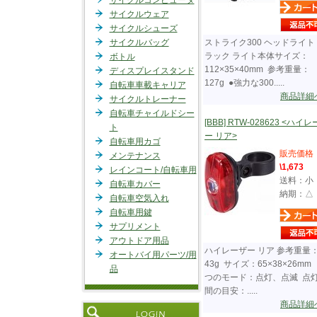
サイクルコンピュータ
サイクルウェア
サイクルシューズ
サイクルバッグ
ストライク300 ヘッドライト
ラック ライト本体サイズ：
ボトル
112×35×40mm 参考重量：
ディスプレイスタンド
127g ●強力な300.....
自転車車載キャリア
商品詳細
サイクルトレーナー
自転車チャイルドシー
[BBB] RTW-028623 <ハイ
ト
ー リア>
自転車用カゴ
販売価格
メンテナンス
\1,673
レインコート/自転車用
送料：小
自転車カバー
納期：△
自転車空気入れ
自転車用鍵
サプリメント
アウトドア用品
ハイレーザー リア 参考重量
オートバイ用パーツ/用
43g サイズ：65×38×26mm
品
つのモード：点灯、点滅 点
間の目安：.....
商品詳細