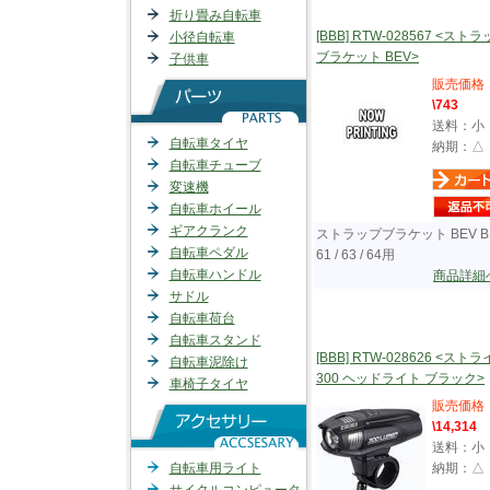
折り畳み自転車
[BBB] RTW-028567 <スト
小径自転車
ブラケット BEV>
子供車
販売価格
\743
送料：小
自転車タイヤ
納期：△
自転車チューブ
変速機
自転車ホイール
ギアクランク
ストラップブラケット BEV BL
自転車ペダル
61 / 63 / 64用
自転車ハンドル
商品詳細
サドル
自転車荷台
自転車スタンド
[BBB] RTW-028626 <スト
自転車泥除け
300 ヘッドライト ブラック>
車椅子タイヤ
販売価格
\14,314
送料：小
自転車用ライト
納期：△