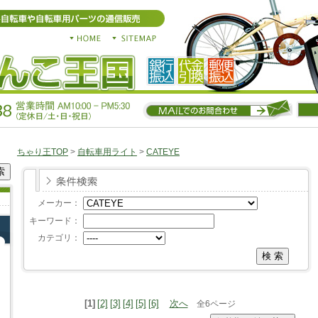
ちゃり王TOP
>
自転車用ライト
>
CATEYE
メーカー：
キーワード：
カテゴリ：
[1]
[2]
[3]
[4]
[5]
[6]
次へ
全6ページ