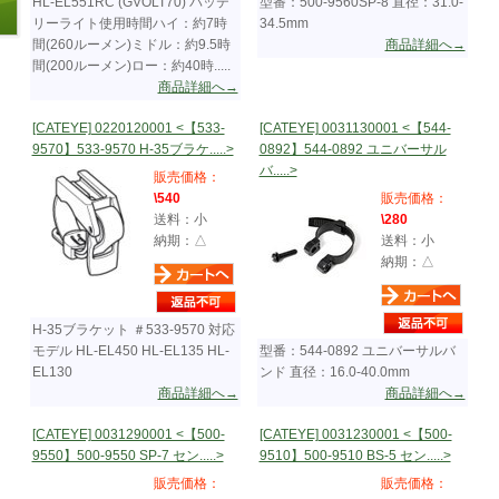
HL-EL551RC (GVOLT70) バッテ
型番：500-9560SP-8 直径：31.0-
リーライト使用時間ハイ：約7時
34.5mm
間(260ルーメン)ミドル：約9.5時
商品詳細へ→
間(200ルーメン)ロー：約40時.....
商品詳細へ→
[CATEYE] 0220120001 <【533-
[CATEYE] 0031130001 <【544-
9570】533-9570 H-35ブラケ.....>
0892】544-0892 ユニバーサル
バ.....>
販売価格：
\540
販売価格：
送料：小
\280
納期：△
送料：小
納期：△
H-35ブラケット ＃533-9570 対応
モデル HL-EL450 HL-EL135 HL-
型番：544-0892 ユニバーサルバ
EL130
ンド 直径：16.0-40.0mm
商品詳細へ→
商品詳細へ→
[CATEYE] 0031290001 <【500-
[CATEYE] 0031230001 <【500-
9550】500-9550 SP-7 セン.....>
9510】500-9510 BS-5 セン.....>
販売価格：
販売価格：