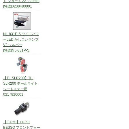
ト ショート 22～29mm
[特選]0238480001
NL-831P-S ワイドパワ
ーLED かしこいランプ
V2 シルバー
[特選]NL-831P-S
【TL-SLR200】TL-
SLR200 テールライト
シートステー用
0217820001
【LH-50】LH-50
BESSO フロントフォー