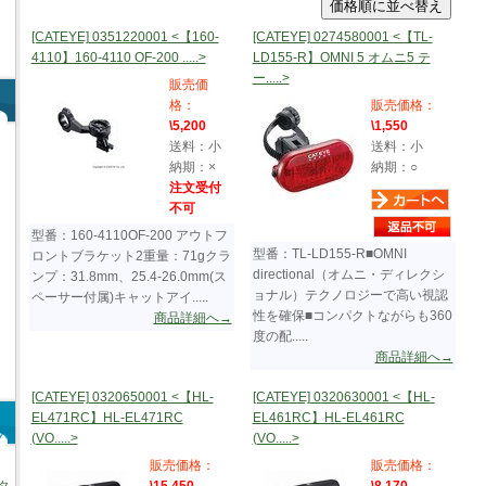
[CATEYE] 0351220001 <【160-
[CATEYE] 0274580001 <【TL-
4110】160-4110 OF-200 .....>
LD155-R】OMNI 5 オムニ5 テ
ー.....>
販売価
格：
販売価格：
\5,200
\1,550
送料：小
送料：小
納期：×
納期：○
注文受付
不可
型番：160-4110OF-200 アウトフ
型番：TL-LD155-R■OMNI
ロントブラケット2重量：71gクラ
directional（オムニ・ディレクシ
ンプ：31.8mm、25.4-26.0mm(ス
ョナル）テクノロジーで高い視認
ペーサー付属)キャットアイ.....
性を確保■コンパクトながらも360
商品詳細へ→
度の配.....
商品詳細へ→
[CATEYE] 0320650001 <【HL-
[CATEYE] 0320630001 <【HL-
EL471RC】HL-EL471RC
EL461RC】HL-EL461RC
(VO.....>
(VO.....>
販売価格：
販売価格：