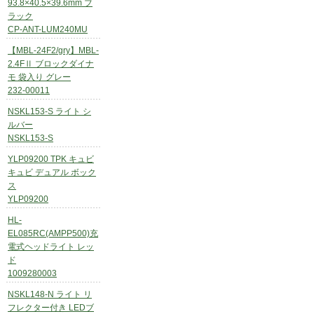
93.8×40.5×39.6mm ブ
ラック
CP-ANT-LUM240MU
【MBL-24F2/gry】MBL-
2.4FⅡ ブロックダイナ
モ 袋入り グレー
232-00011
NSKL153-S ライト シ
ルバー
NSKL153-S
YLP09200 TPK キュビ
キュビ デュアル ボック
ス
YLP09200
HL-
EL085RC(AMPP500)充
電式ヘッドライト レッ
ド
1009280003
NSKL148-N ライト リ
フレクター付き LEDブ