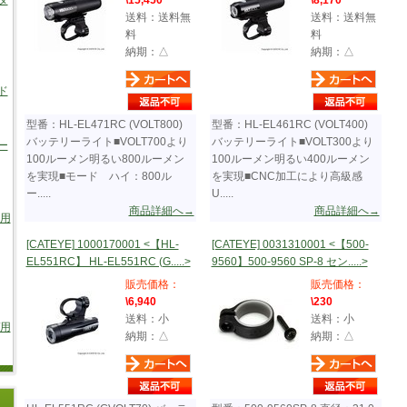
タ
\15,450
\8,170
送料：送料無
送料：送料無
料
料
納期：△
納期：△
ド
型番：HL-EL471RC (VOLT800)
型番：HL-EL461RC (VOLT400)
バッテリーライト■VOLT700より
バッテリーライト■VOLT300より
ー
100ルーメン明るい800ルーメン
100ルーメン明るい400ルーメン
を実現■モード ハイ：800ル
を実現■CNC加工により高級感
ー.....
U.....
商品詳細へ→
商品詳細へ→
車用
[CATEYE] 1000170001 <【HL-
[CATEYE] 0031310001 <【500-
EL551RC】 HL-EL551RC (G.....>
9560】500-9560 SP-8 セン.....>
販売価格：
販売価格：
\6,940
\230
送料：小
送料：小
/用
納期：△
納期：△