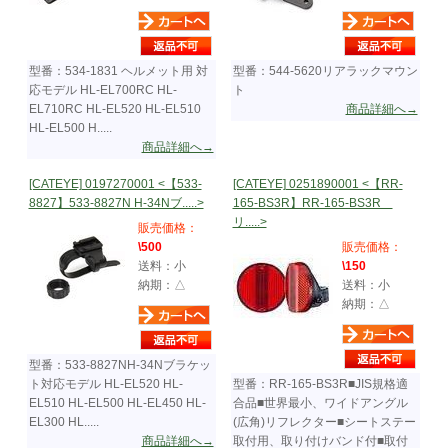
型番：534-1831 ヘルメット用 対
型番：544-5620リアラックマウン
応モデル HL-EL700RC HL-
ト
EL710RC HL-EL520 HL-EL510
商品詳細へ→
HL-EL500 H.....
商品詳細へ→
[CATEYE] 0197270001 <【533-
[CATEYE] 0251890001 <【RR-
8827】533-8827N H-34Nブ.....>
165-BS3R】RR-165-BS3R
リ.....>
販売価格：
\500
販売価格：
送料：小
\150
納期：△
送料：小
納期：△
型番：533-8827NH-34Nブラケッ
ト対応モデル HL-EL520 HL-
型番：RR-165-BS3R■JIS規格適
EL510 HL-EL500 HL-EL450 HL-
合品■世界最小、ワイドアングル
EL300 HL.....
(広角)リフレクター■シートステー
商品詳細へ→
取付用、取り付けバンド付■取付