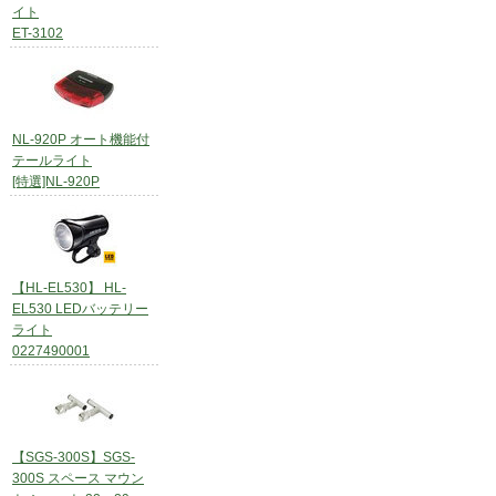
イト
ET-3102
NL-920P オート機能付
テールライト
[特選]NL-920P
【HL-EL530】 HL-
EL530 LEDバッテリー
ライト
0227490001
【SGS-300S】SGS-
300S スペース マウン