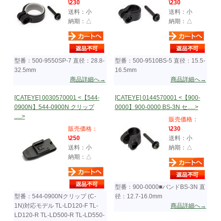
\230
\230
送料：小
送料：小
納期：△
納期：△
型番：500-9550SP-7 直径：28.8-
型番：500-9510BS-5 直径：15.5-
32.5mm
16.5mm
商品詳細へ→
商品詳細へ→
[CATEYE] 0030570001 <【544-
[CATEYE] 0144570001 <【900-
0900N】544-0900N クリップ
0000】900-0000 BS-3N セ.....>
.....>
販売価格：
販売価格：
\230
\250
送料：小
送料：小
納期：△
納期：△
型番：900-0000■バンドBS-3N 直
型番：544-0900Nクリップ (C-
径：12.7-16.0mm
1N)対応モデル TL-LD120-F TL-
商品詳細へ→
LD120-R TL-LD500-R TL-LD550-