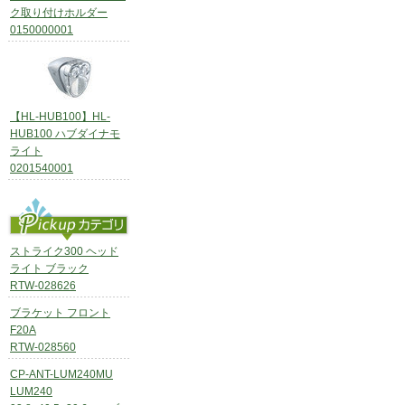
ク取り付けホルダー
0150000001
【HL-HUB100】HL-
HUB100 ハブダイナモ
ライト
0201540001
ストライク300 ヘッド
ライト ブラック
RTW-028626
ブラケット フロント
F20A
RTW-028560
CP-ANT-LUM240MU
LUM240