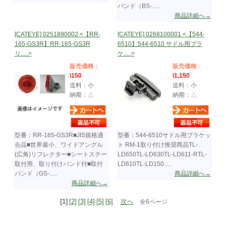
バンド（BS-.....
商品詳細へ→
[CATEYE] 0251890002 <【RR-
[CATEYE] 0268100001 <【544-
165-GS3R】RR-165-GS3R
6510】544-6510 サドル用ブラ
リ.....>
ケ.....>
販売価格：
販売価格：
\150
\1,150
送料：小
送料：小
納期：△
納期：△
型番：RR-165-GS3R■JIS規格適
型番：544-6510サドル用ブラケッ
合品■世界最小、ワイドアングル
ト RM-1取り付け推奨商品TL-
(広角)リフレクター■シートステー
LD650TL-LD630TL-LD611-RTL-
取付用、取り付けバンド付■取付
LD610TL-LD150.....
バンド（GS-.....
商品詳細へ→
商品詳細へ→
[1]
[2]
[3]
[4]
[5]
[6]
次へ
全6ページ