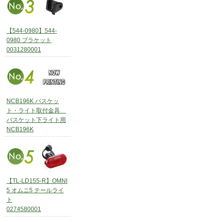
【544-0980】544-
0980 ブラケット
0031280001
NCB196K バスケッ
ト・ライト取付金具
バスケット下ライト用
NCB196K
【TL-LD155-R】OMNI
5 オムニ5 テールライ
ト
0274580001