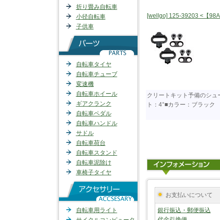
折り畳み自転車
[wellgo] 125-39203 
小径自転車
子供車
自転車タイヤ
自転車チューブ
変速機
自転車ホイール
クリートキット予備のシュー
ギアクランク
ト：4°■カラー：ブラック
自転車ペダル
自転車ハンドル
サドル
自転車荷台
自転車スタンド
自転車泥除け
車椅子タイヤ
お支払いについて
自転車用ライト
銀行振込・郵便振込
代金引換便