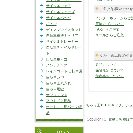
サイクルコンピュータ
サイクルウェア
ご注文/お問い合わせ
サイクルシューズ
サイクルバッグ
インターネットからご
ボトル
買物カゴについて
FAXからご注文
ディスプレイスタンド
メールからご注文
自転車車載キャリア
サイクルトレーナー
自転車チャイルドシー
ト
保証・返品規定/免
自転車用カゴ
返品について
メンテナンス
保証規定について
レインコート/自転車用
免責事項について
自転車カバー
自転車空気入れ
自転車用鍵
サプリメント
アウトドア用品
ちゃり王TOP
>
サイクルシュ
オートバイ用パーツ/用
品
Copyright(C)
電動自転車販売