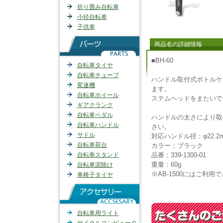
折り畳み自転車
小径自転車
子供車
商品名の詳細情報
■BH-60
自転車タイヤ
自転車チューブ
ハンドル取付式ボトルケ
変速機
ます。
自転車ホイール
ステムヘッドをまたいで
ギアクランク
自転車ペダル
ハンドルの太さにより取
自転車ハンドル
さい。
サドル
対応ハンドル径：φ22.
自転車荷台
カラー：ブラック
自転車スタンド
品番：339-1300-01
重量：60g
自転車泥除け
※AB-1500にはご利用
車椅子タイヤ
自転車用ライト