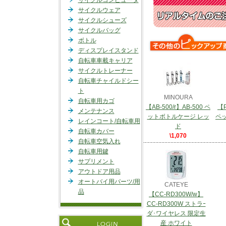
サイクルコンピュータ
サイクルウェア
サイクルシューズ
サイクルバッグ
ボトル
ディスプレイスタンド
自転車車載キャリア
サイクルトレーナー
自転車チャイルドシー
ト
MINOURA
自転車用カゴ
【AB-500/r】AB-500 ペ
【P
メンテナンス
ットボトルケージ レッ
ペ
レインコート/自転車用
ド
自転車カバー
\1,070
自転車空気入れ
自転車用鍵
サプリメント
アウトドア用品
オートバイ用パーツ/用
CATEYE
品
【CC-RD300W/w】
CC-RD300W ストラｰ
ダ･ワイヤレス 限定生
産 ホワイト