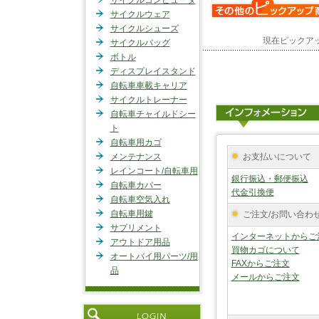
サイクルコンピュータ
サイクルウェア
サイクルシューズ
現在ピックア
サイクルバッグ
ボトル
ディスプレイスタンド
自転車車載キャリア
サイクルトレーナー
自転車チャイルドシー
ト
自転車用カゴ
メンテナンス
お支払いについて
レインコート/自転車用
銀行振込・郵便振込
自転車カバー
代金引換便
自転車空気入れ
自転車用鍵
ご注文/お問い合わ
サプリメント
インターネットからご
アウトドア用品
買物カゴについて
オートバイ用パーツ/用
FAXからご注文
品
メールからご注文