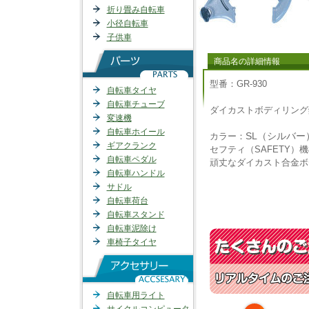
折り畳み自転車
小径自転車
子供車
商品名の詳細情報
型番：GR-930
自転車タイヤ
自転車チューブ
ダイカストボディリング
変速機
自転車ホイール
SL（シルバー
カラー：
ギアクランク
セフティ（SAFETY）
自転車ペダル
頑丈なダイカスト合金ボ
自転車ハンドル
サドル
自転車荷台
自転車スタンド
自転車泥除け
車椅子タイヤ
自転車用ライト