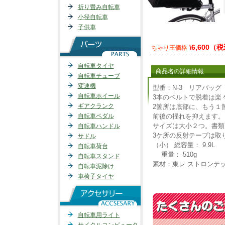
折り畳み自転車
小径自転車
子供車
\6,600（
ちゃり王価格
自転車タイヤ
商品名の詳細情報
自転車チューブ
変速機
型番：N-3 リアバッ
自転車ホイール
3本のベルトで脱着は楽
ギアクランク
2箇所は底部に、もう１
自転車ペダル
前後の揺れを抑えます。
サイズは大小２つ。書類
自転車ハンドル
3ケ所の反射テープは取
サドル
（小） 総容量： 9.9L
自転車荷台
重量： 510g
自転車スタンド
素材：東レ ストロンテ
自転車泥除け
車椅子タイヤ
自転車用ライト