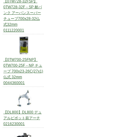
【0TW728-32FSP】
0TW728-32F－SP 耐パ
ンク アーバンスーパー
チューブ700x28-32仏
式32mm
0111220001
【0TW700-25FNP】
0TW700-25F－NP チュ
ーブ 700x23-26C(27x1)
仏式 32mm
0044360001
【DL800】DL800 デュ
アルピボット前アーチ
0216230001