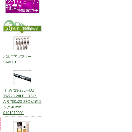
バルブアダプター
SAA001
【TW723-28LFRA】
TW723-28LF－RA R-
AIR 700x23-28C 仏式ロ
ング 48mm
0191970001