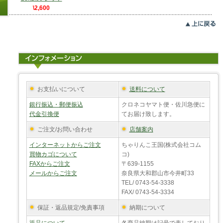
\2,600
お支払いについて
送料について
銀行振込・郵便振込
クロネコヤマト便・佐川急便に
代金引換便
てお届け致します。
ご注文/お問い合わせ
店舗案内
インターネットからご注文
ちゃりんこ王国(株式会社コム
買物カゴについて
コ)
FAXからご注文
〒639-1155
メールからご注文
奈良県大和郡山市今井町33
TEL/ 0743-54-3338
FAX/ 0743-54-3334
保証・返品規定/免責事項
納期について