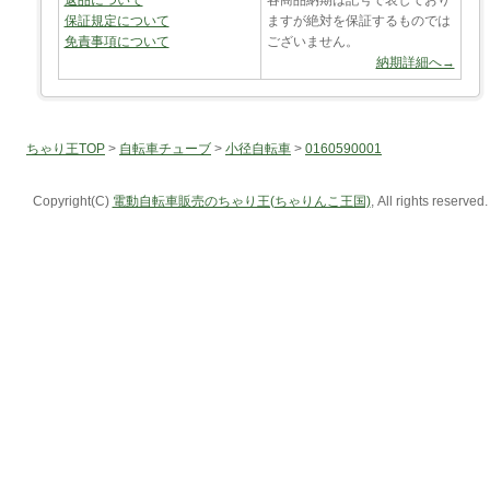
返品について
各商品納期は記号で表しており
保証規定について
ますが絶対を保証するものでは
免責事項について
ございません。
納期詳細へ→
ちゃり王TOP
>
自転車チューブ
>
小径自転車
>
0160590001
Copyright(C)
電動自転車販売のちゃり王(ちゃりんこ王国)
, All rights reserved.