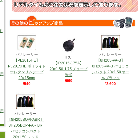
タ
ド
ー
パナレーサー
パナレーサー
IRC
【PL2015HE】
【8H205-PA-B】
【IR2015-175A】
PL2015HE ポリライト
8H205-PA-B パセラコ
20x1.50-1.75 チューブ
ウレタンリムテープ
ンパクト 20x1.50 オー
車用
米式
20x15mm
ルブラック
\660
\540
\2,600
/用
パナレーサー
【8H205BOPPABR】
8H205BOP-PA－BR
パセラコンパクト
20x1.50 レッド