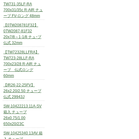
TW731-35LF-RA
700x31/35c R-AIR チュ
ーブ FV-ロング 48mm
【0TW208781F32】
0TW2087-81F32
20x7/8～1-1/8 チュｰブ
仏式 32mm
【TW72328LLFRA】
TW723-28LLF-RA
700x23/28 R-AIR チュ
ーブ 仏式ロング
60mm
【IR26-22-25FV】
26x2.20/2.50 チューブ
仏式 29943J
SW-10422213 11A-SV
箱入 チューブ
26x0.75/1.00
650x20/23C
SW-10425340 13AV 箱