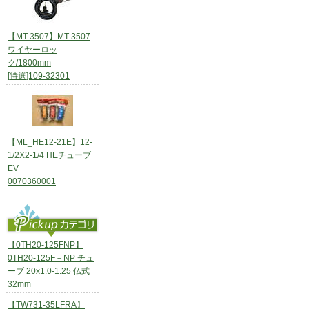
【MT-3507】MT-3507
ワイヤーロッ
ク/1800mm
[特選]109-32301
【ML_HE12-21E】12-
1/2X2-1/4 HEチューブ
EV
0070360001
【0TH20-125FNP】
0TH20-125F－NP チュ
ーブ 20x1.0-1.25 仏式
32mm
【TW731-35LFRA】