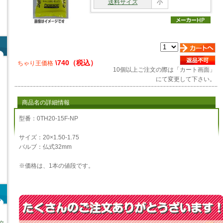
送料サイズ
小
\740（税込）
ちゃり王価格
10個以上ご注文の際は「カート画面」
にて変更して下さい。
商品名の詳細情報
型番：0TH20-15F-NP
サイズ：20×1.50-1.75
バルブ：仏式32mm
※価格は、1本の値段です。