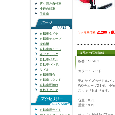
折り畳み自転車
小径自転車
子供車
\2,280（
ちゃり王価格
自転車タイヤ
自転車チューブ
変速機
自転車ホイール
商品名の詳細情報
ギアクランク
自転車ペダル
型番：SP-103
自転車ハンドル
サドル
カラー：レッド
自転車荷台
自転車スタンド
安心サイズのサドルバッ
自転車泥除け
WOチューブ2本他、小
車椅子タイヤ
スッキリ収まります。
容量：0.7L
重量：90g
自転車用ライト
サイズ：80x85x175mm