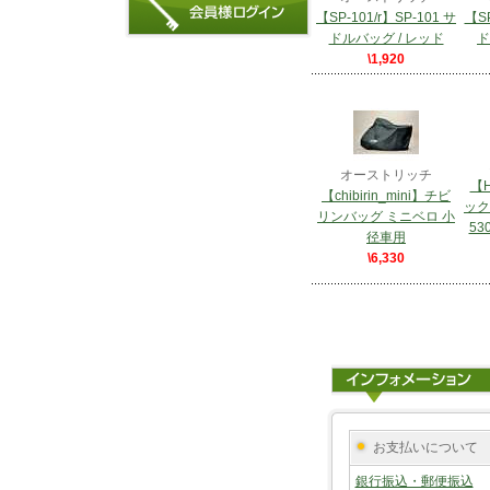
【SP-101/r】SP-101 サ
【SP
ドルバッグ / レッド
ド
\1,920
オーストリッチ
【H
【chibirin_mini】チビ
ック
リンバッグ ミニベロ 小
5
径車用
\6,330
お支払いについて
銀行振込・郵便振込