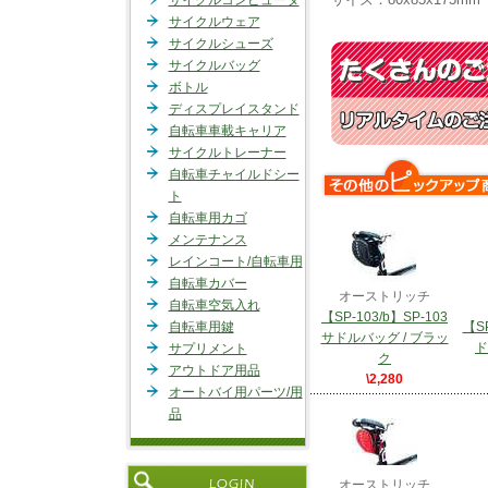
サイクルコンピュータ
サイクルウェア
サイクルシューズ
サイクルバッグ
ボトル
ディスプレイスタンド
自転車車載キャリア
サイクルトレーナー
自転車チャイルドシー
ト
自転車用カゴ
メンテナンス
レインコート/自転車用
自転車カバー
オーストリッチ
自転車空気入れ
【SP-103/b】SP-103
自転車用鍵
【SP
サドルバッグ / ブラッ
ド
サプリメント
ク
アウトドア用品
\2,280
オートバイ用パーツ/用
品
オーストリッチ