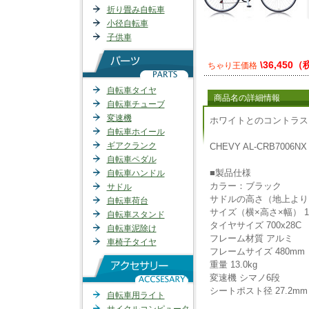
折り畳み自転車
小径自転車
子供車
\36,450
ちゃり王価格
自転車タイヤ
商品名の詳細情報
自転車チューブ
変速機
ホワイトとのコントラス
自転車ホイール
ギアクランク
CHEVY AL-CRB7006NX
自転車ペダル
■製品仕様
自転車ハンドル
カラー：ブラック
サドル
サドルの高さ（地上より） 
自転車荷台
サイズ（横×高さ×幅） 17
自転車スタンド
タイヤサイズ 700x28C
自転車泥除け
フレーム材質 アルミ
車椅子タイヤ
フレームサイズ 480mm
重量 13.0kg
変速機 シマノ6段
シートポスト径 27.2mm
自転車用ライト