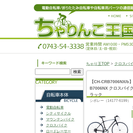
ちゃり王TOP
>
クロスバ
【CH-CRB7006NX/b】
B7006NX クロスバイク 
ラック
シボレー（14177-6199）
電動自転車
シティサイクル
マウンテンバイク
クロスバイク
ロードレーサー