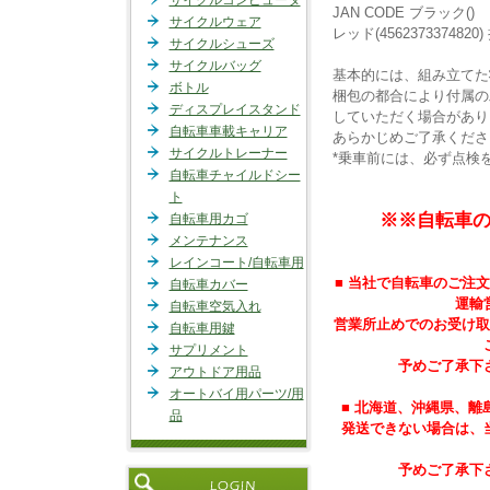
サイクルコンピュータ
JAN CODE ブラック()
サイクルウェア
レッド(45623733748
サイクルシューズ
サイクルバッグ
基本的には、組み立てた
ボトル
梱包の都合により付属の
ディスプレイスタンド
していただく場合があり
自転車車載キャリア
あらかじめご了承くださ
サイクルトレーナー
*乗車前には、必ず点検
自転車チャイルドシー
ト
※※自転車
自転車用カゴ
メンテナンス
レインコート/自転車用
■ 当社で自転車のご注
自転車カバー
運輸
自転車空気入れ
営業所止めでのお受け取
自転車用鍵
サプリメント
予めご了承下
アウトドア用品
オートバイ用パーツ/用
■ 北海道、沖縄県、
品
発送できない場合は、
予めご了承下