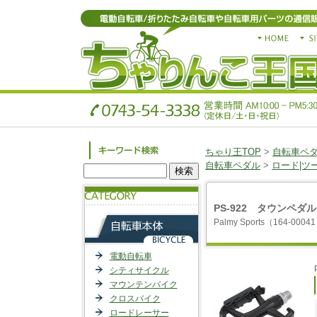
ちゃり王TOP
>
自転車ペ
自転車ペダル
>
ロード|ツ
PS-922 タウンペダ
Palmy Sports（164-0004
電動自転車
シティサイクル
マウンテンバイク
クロスバイク
ロードレーサー