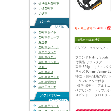
折り畳み自転車
小径自転車
子供車
\2,430（
ちゃり王価格
自転車タイヤ
自転車チューブ
商品名の詳細情報
変速機
自転車ホイール
PS-922 タウンペダル
ギアクランク
自転車ペダル
ブランド
Palmy Sports
付属品
リフレクター
自転車ハンドル
重量
324g （リフレク
サドル
サイズ
93mm×72mm×2
自転車荷台
特徴
・回転性能の高い
自転車スタンド
・リフレクター付き
自転車泥除け
備考
ボディ：アルミニ
車椅子タイヤ
ベアリング：トリプルシ
スピンドル：クロモリ（
自転車用ライト