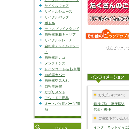
サイクルコンピュータ
サイクルウェア
サイクルシューズ
サイクルバッグ
ボトル
ディスプレイスタンド
自転車車載キャリア
サイクルトレーナー
自転車チャイルドシー
現在ピックア
ト
自転車用カゴ
メンテナンス
レインコート/自転車用
自転車カバー
自転車空気入れ
自転車用鍵
サプリメント
お支払いについて
アウトドア用品
オートバイ用パーツ/用
銀行振込・郵便振込
品
代金引換便
ご注文/お問い合わ
インターネットからご