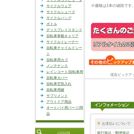
サイクルコンピュータ
※価格は1本の値段です
サイクルウェア
サイクルシューズ
サイクルバッグ
ボトル
ディスプレイスタンド
自転車車載キャリア
サイクルトレーナー
自転車チャイルドシー
ト
自転車用カゴ
メンテナンス
レインコート/自転車用
現在ピックア
自転車カバー
自転車空気入れ
自転車用鍵
サプリメント
アウトドア用品
オートバイ用パーツ/用
品
お支払いについて
銀行振込・郵便振込