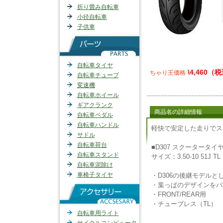
折り畳み自転車
小径自転車
子供車
自転車タイヤ
\4,460（
ちゃり王価格
自転車チューブ
変速機
自転車ホイール
ギアクランク
商品名の詳細情報
自転車ペダル
自転車ハンドル
軽快で安定した走りでス
サドル
自転車荷台
■D307 スクータータイヤ
自転車スタンド
サイズ：3.50-10 51J TL
自転車泥除け
車椅子タイヤ
・D306の後継モデル
・葉っぱのデザインをパ
・FRONT/REAR用
・チューブレス（TL）
自転車用ライト