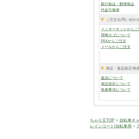
銀行振込・郵便振込
代金引換便
ご注文/お問い合わ
インターネットからご
買物カゴについて
FAXからご注文
メールからご注文
保証・返品規定/免
返品について
保証規定について
免責事項について
ちゃり王TOP
>
自転車チ
レインコート/自転車用
>