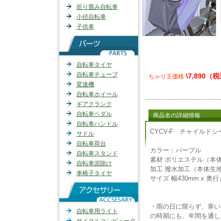
折り畳み自転車
小径自転車
子供車
自転車タイヤ
自転車チューブ
\7,890（
ちゃり王価格
変速機
自転車ホイール
ギアクランク
自転車ペダル
商品名の詳細情報
自転車ハンドル
CYCV-F チャイル
サドル
自転車荷台
カラー：パープル
自転車スタンド
素材 ポリエステル（本
自転車泥除け
加工 撥水加工（本体生
車椅子タイヤ
サイズ 幅430mm x 奥行
・雨の日に限らず、寒い
自転車用ライト
の時期にも、年間を通し