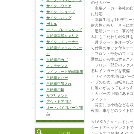
サイクルコンピュータ
のせカバー
サイクルウェア
・主要メーカー各社の自
サイクルシューズ
に対応
サイクルバッグ
・本体生地は110デニ
ボトル
耐久性があり、さらに雨
ディスプレイスタンド
・透明シートは、寒冷時
自転車車載キャリア
みにもこだわり耐久性を
サイクルトレーナー
・透明シートをオープン
自転車チャイルドシー
て付属のホック付きテー
・フロント部分のファス
ト
通気口から排出すること
自転車用カゴ
・フロント部分のファス
メンテナンス
るレインガードを装備
レインコート/自転車用
・サイドの生地は2ピー
自転車カバー
イプのため、自転車によ
自転車空気入れ
に違いがあってもスッキ
自転車用鍵
・カバーの下端にあるゴ
サプリメント
フィット
アウトドア用品
・背面には小物などを収
オートバイ用パーツ/用
夜間、車などのライトに
品
※LAKIAチャイルド
シートのヘッドレストで
シートではお使いいただ