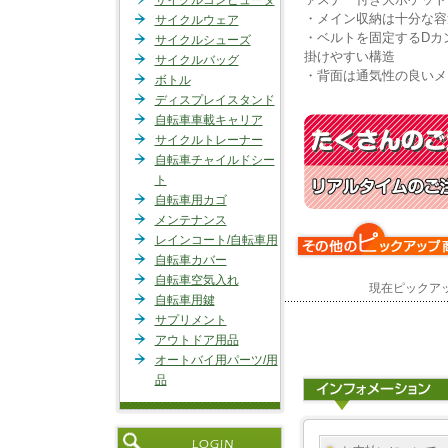
サイクルコンピュータ
・メイン収納は十分な容
サイクルウェア
・ベルトを固定するDカ
サイクルシューズ
掛けやすい構造
サイクルバッグ
・背面は通気性の良いメ
ボトル
ディスプレイスタンド
自転車車載キャリア
サイクルトレーナー
自転車チャイルドシー
ト
自転車用カゴ
メンテナンス
レインコート/自転車用
自転車カバー
自転車空気入れ
現在ピックア
自転車用鍵
サプリメント
アウトドア用品
オートバイ用パーツ/用
品