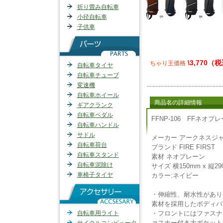
折り畳み自転車
小径自転車
子供車
\3,770（
ちゃり王価格
自転車タイヤ
自転車チューブ
変速機
自転車ホイール
商品名の詳細情報
ギアクランク
自転車ペダル
FFNP-106 FFネオ
自転車ハンドル
サドル
メーカー アークネスジ
自転車荷台
ブランド FIRE FIRST
自転車スタンド
素材 ネオプレーン
自転車泥除け
サイズ 横150mm x 縦29
車椅子タイヤ
カラー:ネイビー
・伸縮性、耐水性があり
素材を採用したボディバ
自転車用ライト
・フロントにはファスナ
ァスナー付き大ポケット