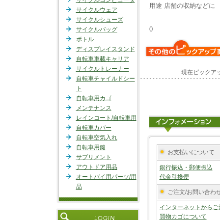
サイクルコンピュータ
用途
店舗の収納などに
サイクルウェア
サイクルシューズ
0
サイクルバッグ
ボトル
ディスプレイスタンド
自転車車載キャリア
サイクルトレーナー
現在ピックア
自転車チャイルドシー
ト
自転車用カゴ
メンテナンス
レインコート/自転車用
自転車カバー
自転車空気入れ
自転車用鍵
お支払いについて
サプリメント
アウトドア用品
銀行振込・郵便振込
オートバイ用パーツ/用
代金引換便
品
ご注文/お問い合わ
インターネットからご
買物カゴについて