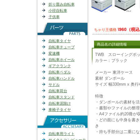
折り畳み自転車
小径自転車
子供車
\960（税
ちゃり王価格
自転車タイヤ
商品名の詳細情報
自転車チューブ
変速機
TWB スローイングボ
自転車ホイール
カラー：ブラック
ギアクランク
自転車ペダル
メーカー
東洋ケース
素材
ダンボール
自転車ハンドル
サイズ
幅330mm x 奥行
サドル
自転車荷台
特徴
自転車スタンド
・ダンボールの素材を活
自転車泥除け
・書類やファイルの整理
車椅子タイヤ
・A4ファイル約20冊
・どの面にも中身を書き
き
・持ち手部分は二重にな
自転車用ライト