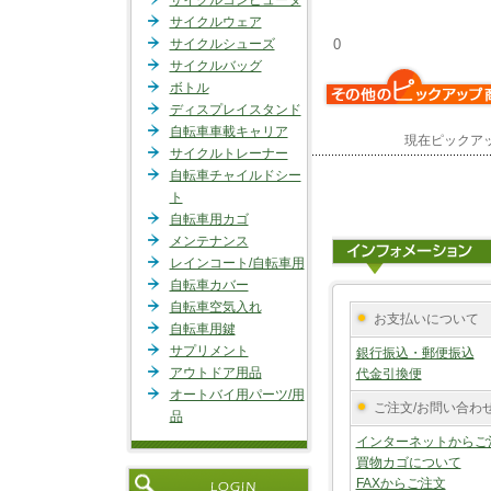
サイクルコンピュータ
サイクルウェア
サイクルシューズ
0
サイクルバッグ
ボトル
ディスプレイスタンド
自転車車載キャリア
現在ピックア
サイクルトレーナー
自転車チャイルドシー
ト
自転車用カゴ
メンテナンス
レインコート/自転車用
自転車カバー
自転車空気入れ
お支払いについて
自転車用鍵
サプリメント
銀行振込・郵便振込
アウトドア用品
代金引換便
オートバイ用パーツ/用
ご注文/お問い合わ
品
インターネットからご
買物カゴについて
FAXからご注文