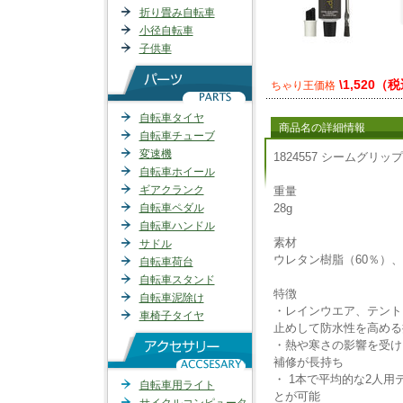
折り畳み自転車
小径自転車
子供車
\1,520（
ちゃり王価格
自転車タイヤ
商品名の詳細情報
自転車チューブ
変速機
1824557 シームグリッ
自転車ホイール
ギアクランク
重量
自転車ペダル
28g
自転車ハンドル
素材
サドル
ウレタン樹脂（60％）、
自転車荷台
自転車スタンド
特徴
自転車泥除け
・レインウエア、テント
車椅子タイヤ
止めして防水性を高める
・熱や寒さの影響を受け
補修が長持ち
・ 1本で平均的な2人
自転車用ライト
とが可能