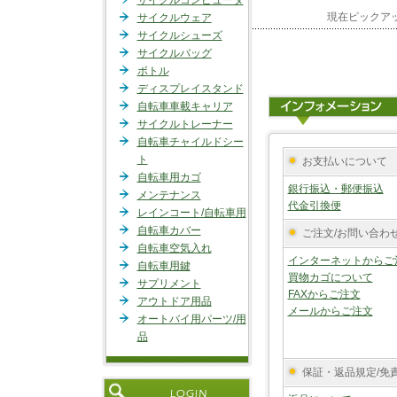
サイクルコンピュータ
現在ピックア
サイクルウェア
サイクルシューズ
サイクルバッグ
ボトル
ディスプレイスタンド
自転車車載キャリア
サイクルトレーナー
自転車チャイルドシー
ト
お支払いについて
自転車用カゴ
銀行振込・郵便振込
メンテナンス
代金引換便
レインコート/自転車用
自転車カバー
ご注文/お問い合わ
自転車空気入れ
インターネットからご
自転車用鍵
買物カゴについて
サプリメント
FAXからご注文
アウトドア用品
メールからご注文
オートバイ用パーツ/用
品
保証・返品規定/免