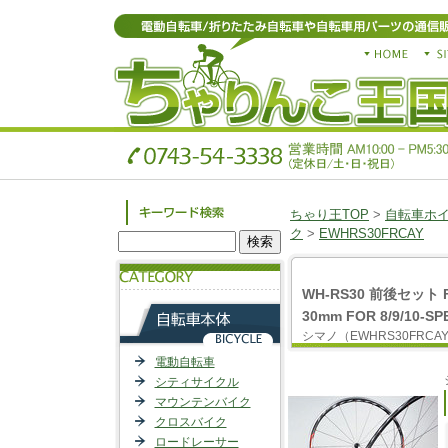
ちゃり王TOP
>
自転車ホ
ク
>
EWHRS30FRCAY
WH-RS30 前後セット F:1
30mm FOR 8/9/10-SP
シマノ（EWHRS30FRCA
電動自転車
シティサイクル
マウンテンバイク
クロスバイク
ロードレーサー