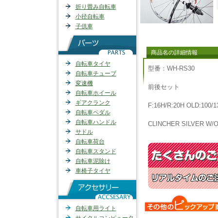
折り畳み自転車
小径自転車
子供車
商品名の詳細情報
自転車タイヤ
型番：WH-RS30
自転車チューブ
変速機
前後セット
自転車ホイール
ギアクランク
F:16H/R:20H OLD:100/
自転車ペダル
自転車ハンドル
CLINCHER SILVER W/O
サドル
自転車荷台
自転車スタンド
自転車泥除け
車椅子タイヤ
自転車用ライト