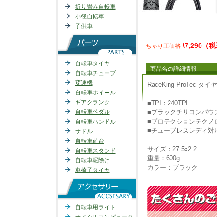
折り畳み自転車
小径自転車
子供車
\7,290（
ちゃり王価格
自転車タイヤ
商品名の詳細情報
自転車チューブ
変速機
RaceKing ProTec タイヤ
自転車ホイール
ギアクランク
■TPI：240TPI
自転車ペダル
■ブラックチリコンパウ
■プロテクションテクノ
自転車ハンドル
■チューブレスレディ対
サドル
自転車荷台
サイズ：27.5x2.2
自転車スタンド
重量：600g
自転車泥除け
カラー：ブラック
車椅子タイヤ
自転車用ライト