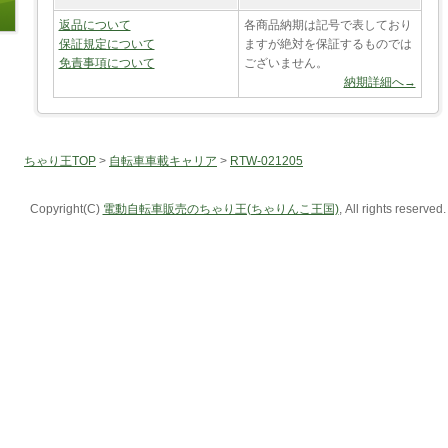
返品について
各商品納期は記号で表しており
保証規定について
ますが絶対を保証するものでは
免責事項について
ございません。
納期詳細へ→
ちゃり王TOP
>
自転車車載キャリア
>
RTW-021205
Copyright(C)
電動自転車販売のちゃり王(ちゃりんこ王国)
, All rights reserved.