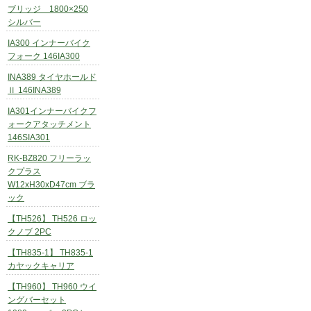
ブリッジ 1800×250
シルバー
IA300 インナーバイク
フォーク 146IA300
INA389 タイヤホールド
Ⅱ 146INA389
IA301インナーバイクフ
ォークアタッチメント
146SIA301
RK-BZ820 フリーラッ
クプラス
W12xH30xD47cm ブラ
ック
【TH526】 TH526 ロッ
クノブ 2PC
【TH835-1】 TH835-1
カヤックキャリア
【TH960】 TH960 ウイ
ングバーセット