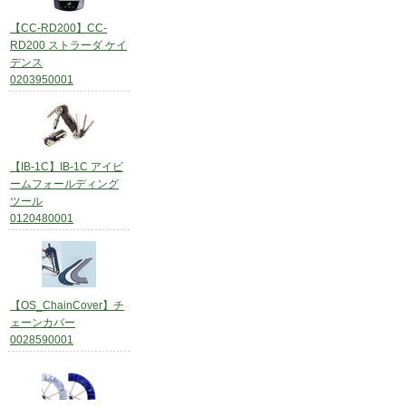
【CC-RD200】CC-
RD200 ストラーダ ケイ
デンス
0203950001
【IB-1C】IB-1C アイビ
ームフォールディング
ツール
0120480001
【OS_ChainCover】チ
ェーンカバー
0028590001