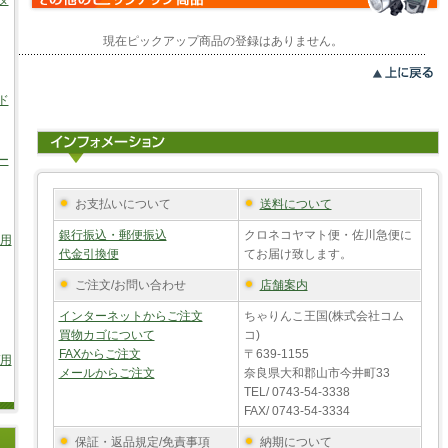
タ
現在ピックアップ商品の登録はありません。
ド
ー
お支払いについて
送料について
銀行振込・郵便振込
クロネコヤマト便・佐川急便に
車用
代金引換便
てお届け致します。
ご注文/お問い合わせ
店舗案内
インターネットからご注文
ちゃりんこ王国(株式会社コム
買物カゴについて
コ)
FAXからご注文
〒639-1155
/用
メールからご注文
奈良県大和郡山市今井町33
TEL/ 0743-54-3338
FAX/ 0743-54-3334
保証・返品規定/免責事項
納期について