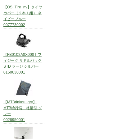
【OS_Tire_nv】タイヤ
カバー（２本１組） ネ
イビーブルー
0077730002
【FB0102A0X000】フ
ィジーク サドルパック
STD ラージ シルバー
0150630001
【MTBrinkouLgry】
MTB輪行袋 軽量型 グ
レー
0028950001