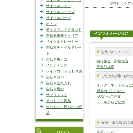
サイクルコンピュータ
現在ピックア
サイクルウェア
サイクルシューズ
サイクルバッグ
ボトル
ディスプレイスタンド
自転車車載キャリア
サイクルトレーナー
自転車チャイルドシー
お支払いについて
ト
自転車用カゴ
銀行振込・郵便振込
メンテナンス
代金引換便
レインコート/自転車用
ご注文/お問い合わ
自転車カバー
自転車空気入れ
インターネットからご
自転車用鍵
買物カゴについて
サプリメント
FAXからご注文
アウトドア用品
メールからご注文
オートバイ用パーツ/用
品
保証・返品規定/免
返品について