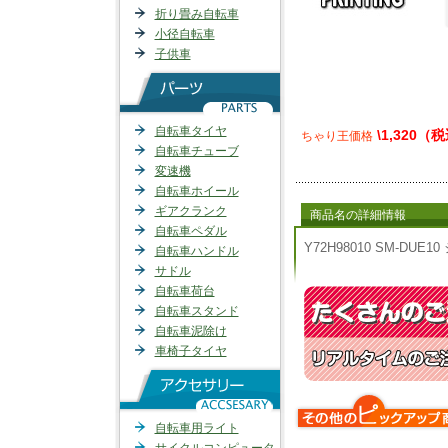
折り畳み自転車
小径自転車
子供車
自転車タイヤ
\1,320（
ちゃり王価格
自転車チューブ
変速機
自転車ホイール
ギアクランク
商品名の詳細情報
自転車ペダル
Y72H98010 SM-DU
自転車ハンドル
サドル
自転車荷台
自転車スタンド
自転車泥除け
車椅子タイヤ
自転車用ライト