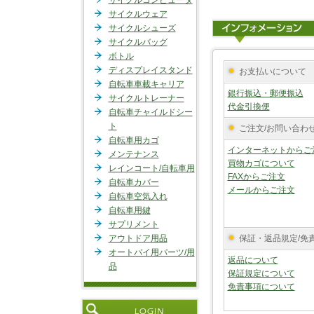
サイクルコンピュータ
サイクルウェア
サイクルシューズ
サイクルバッグ
ボトル
ディスプレイスタンド
お支払いについて
自転車車載キャリア
銀行振込・郵便振込
サイクルトレーナー
代金引換便
自転車チャイルドシー
ト
ご注文/お問い合わ
自転車用カゴ
インターネットからご
メンテナンス
買物カゴについて
レインコート/自転車用
FAXからご注文
自転車カバー
メールからご注文
自転車空気入れ
自転車用鍵
サプリメント
アウトドア用品
保証・返品規定/免
オートバイ用パーツ/用
返品について
品
保証規定について
免責事項について