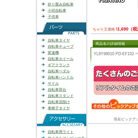
折り畳み自転車
小径自転車
子供車
\1,690（
ちゃり王価格
自転車タイヤ
商品名の詳細情報
自転車チューブ
変速機
YL8Y98010 PD-EF1
自転車ホイール
ギアクランク
自転車ペダル
自転車ハンドル
サドル
自転車荷台
自転車スタンド
自転車泥除け
車椅子タイヤ
現在ピックア
自転車用ライト