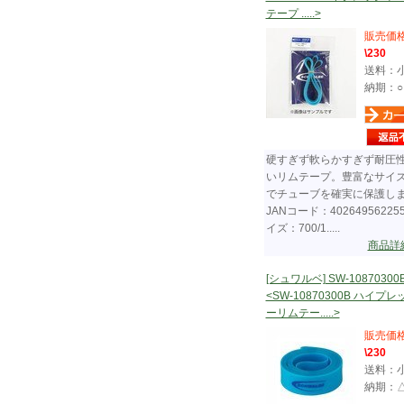
テープ .....>
販売価
\230
送料：
納期：○
硬すぎず軟らかすぎず耐圧
いリムテープ。豊富なサイ
でチューブを確実に保護し
JANコード：40264956225
イズ：700/1.....
商品詳
[シュワルベ] SW-10870300
<SW-10870300B ハイプ
ーリムテー.....>
販売価
\230
送料：
納期：