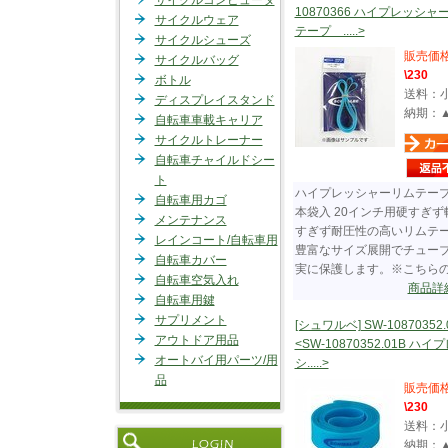
サイクルコンピュータ
10870366 ハイプレッシャ
サイクルウェア
テープ .....>
サイクルシューズ
販売価
サイクルバッグ
\230
ボトル
送料：
ディスプレイスタンド
納期：
自転車車載キャリア
サイクルトレーナー
自転車チャイルドシー
ト
ハイプレッシャーリムテープ
自転車用カゴ
本袋入 20インチ用硬すぎず
メンテナンス
すぎず耐圧性の高いリムテ
レインコート/自転車用
豊富なサイズ展開でチュー
自転車カバー
実に保護します。※こちらの...
自転車空気入れ
商品詳
自転車用鍵
サプリメント
[シュワルベ] SW-10870352.
アウトドア用品
<SW-10870352.01B ハイ
オートバイ用パーツ/用
シ.....>
品
販売価
\230
送料：
納期：