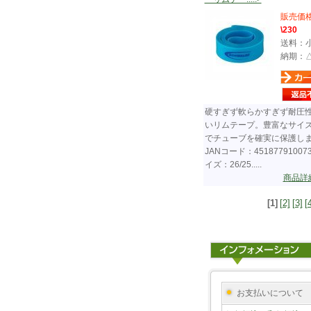
販売価
\230
送料：
納期：
硬すぎず軟らかすぎず耐圧
いリムテープ。豊富なサイ
でチューブを確実に保護し
JANコード：45187791007
イズ：26/25.....
商品詳
[1]
[2]
[3]
[
お支払いについて