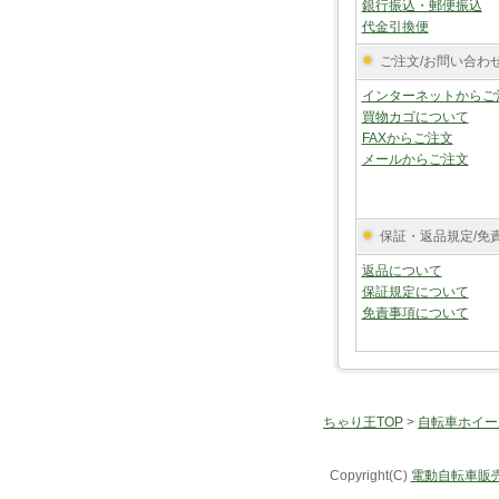
銀行振込・郵便振込
代金引換便
ご注文/お問い合わ
インターネットからご
買物カゴについて
FAXからご注文
メールからご注文
保証・返品規定/免
返品について
保証規定について
免責事項について
ちゃり王TOP
>
自転車ホイー
Copyright(C)
電動自転車販売