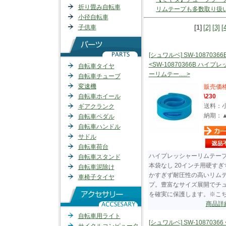
折り畳み自転車
リムテープも多数取り扱
小径自転車
子供車
[1]
[2]
[3]
[
[シュワルベ] SW-10870366
<SW-10870366B ハイプ
自転車タイヤ
ーリムテー.....>
自転車チューブ
変速機
販売価
自転車ホイール
\230
送料：
ギアクランク
納期：
自転車ペダル
自転車ハンドル
サドル
自転車荷台
ハイプレッシャーリムテープ
自転車スタンド
本袋なし 20インチ用硬すぎ
自転車泥除け
かすぎず耐圧性の高いリム
車椅子タイヤ
プ。豊富なサイズ展開でチ
を確実に保護します。※こちら.
商品詳
自転車用ライト
[シュワルベ] SW-10870366 