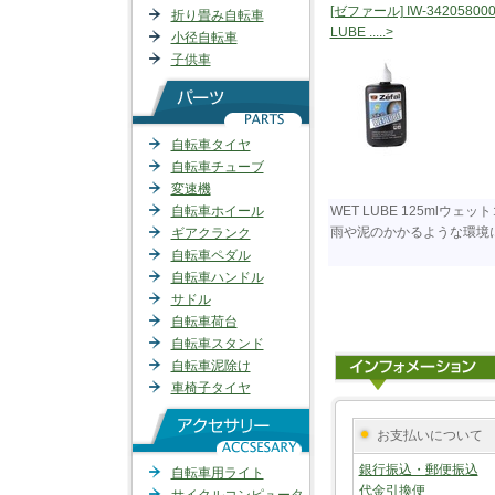
[ゼファール] IW-34205800
折り畳み自転車
LUBE .....>
小径自転車
子供車
自転車タイヤ
自転車チューブ
変速機
自転車ホイール
WET LUBE 125mlウ
雨や泥のかかるような環境
ギアクランク
自転車ペダル
自転車ハンドル
サドル
自転車荷台
自転車スタンド
自転車泥除け
車椅子タイヤ
お支払いについて
銀行振込・郵便振込
自転車用ライト
代金引換便