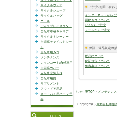
サイクルコンピュータ
サイクルウェア
ご注文/お問い合わ
サイクルシューズ
インターネットからご
サイクルバッグ
買物カゴについて
ボトル
FAXからご注文
ディスプレイスタンド
メールからご注文
自転車車載キャリア
サイクルトレーナー
自転車チャイルドシー
ト
保証・返品規定/免
自転車用カゴ
返品について
メンテナンス
保証規定について
レインコート/自転車用
免責事項について
自転車カバー
自転車空気入れ
自転車用鍵
サプリメント
アウトドア用品
ちゃり王TOP
>
メンテナンス
オートバイ用パーツ/用
品
Copyright(C)
電動自転車販売