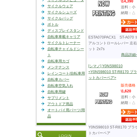
サイクルコンピュータ
\14,390
サイクルウェア
送料：小
サイクルシューズ
納期：△
サイクルバッグ
ボトル
ディスプレイスタンド
自転車車載キャリア
ESTA070PACX1 ST-A070
サイクルトレーナー
アルコントロールレバー 左
自転車チャイルドシー
ット 2x7s
商品詳細
ト
自転車用カゴ
[シマノ] Y0NS98010
メンテナンス
<Y0NS98010 ST-R8170 ブ
レインコート/自転車用
ットカバーペア>
自転車カバー
販売価格
自転車空気入れ
\1,620
自転車用鍵
送料：小
サプリメント
納期：△
アウトドア用品
オートバイ用パーツ/用
品
Y0NS98010 ST-R8170 ブ
トカバーペア