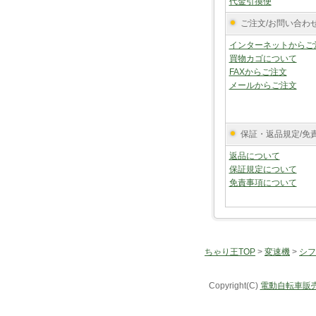
代金引換便
ご注文/お問い合わ
インターネットからご
買物カゴについて
FAXからご注文
メールからご注文
保証・返品規定/免
返品について
保証規定について
免責事項について
ちゃり王TOP
>
変速機
>
シフ
Copyright(C)
電動自転車販売