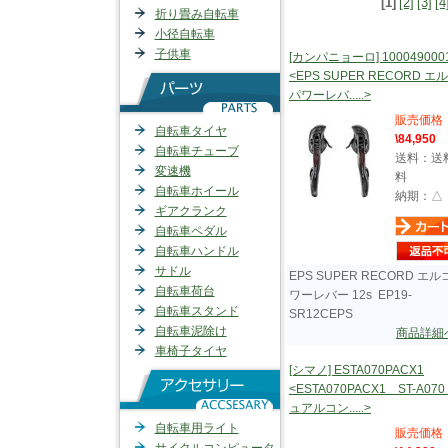
[1]
[2]
[3]
[4
折り畳み自転車
小径自転車
子供車
[カンパニョーロ] 100049000
<EPS SUPER RECORD エ
パワーレバ.....>
販売価格
自転車タイヤ
\84,950
自転車チューブ
送料：送
変速機
料
自転車ホイール
納期：△
ギアクランク
自転車ペダル
自転車ハンドル
サドル
EPS SUPER RECORD エ
自転車荷台
ワーレバー 12s EP19-
自転車スタンド
SR12CEPS
自転車泥除け
商品詳細
車椅子タイヤ
[シマノ] ESTA070PACX1
<ESTA070PACX1 ST-A070
ュアルコン.....>
自転車用ライト
販売価格