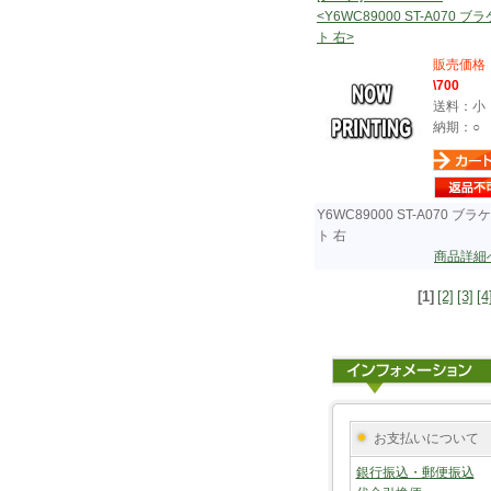
<Y6WC89000 ST-A070 ブ
ト 右>
販売価格
\700
送料：小
納期：○
Y6WC89000 ST-A070 ブラ
ト 右
商品詳細
[1]
[2]
[3]
[4
お支払いについて
銀行振込・郵便振込