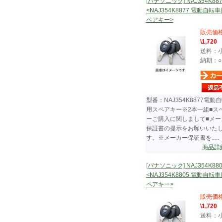
[パナソニック] NAJ354K887
<NAJ354K8877 電動自転
ペアキー>
販売価
\1,720
送料：
納期：○
型番：NAJ354K8877電動
用スペアキー※2本一組■ス
ーご購入に関しまして■メー
保証書の提示をお願いいた
す。※メーカー保証書を.....
商品詳
[パナソニック] NAJ354K880
<NAJ354K8805 電動自転
ペアキー>
販売価
\1,720
送料：