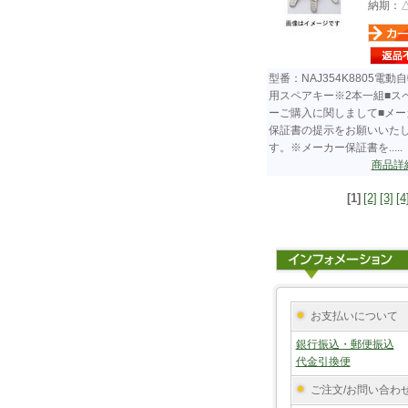
納期：
型番：NAJ354K8805電動
用スペアキー※2本一組■ス
ーご購入に関しまして■メー
保証書の提示をお願いいた
す。※メーカー保証書を.....
商品詳
[1]
[2]
[3]
[4
お支払いについて
銀行振込・郵便振込
代金引換便
ご注文/お問い合わ