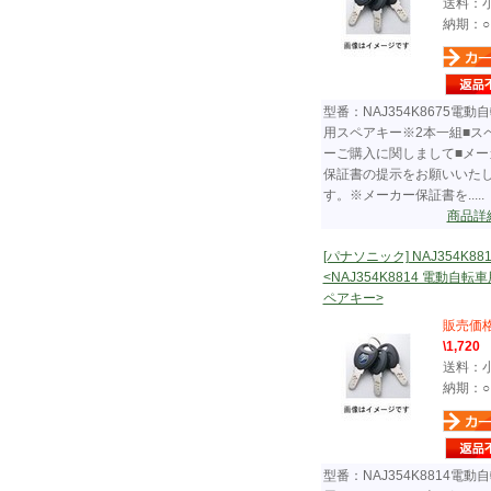
送料：
納期：○
型番：NAJ354K8675電動
用スペアキー※2本一組■ス
ーご購入に関しまして■メー
保証書の提示をお願いいた
す。※メーカー保証書を.....
商品詳
[パナソニック] NAJ354K881
<NAJ354K8814 電動自転
ペアキー>
販売価
\1,720
送料：
納期：○
型番：NAJ354K8814電動