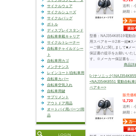
サイクルコンピュータ
\1,720
送料：
サイクルウェア
納期：○
サイクルシューズ
サイクルバッグ
ボトル
ディスプレイスタンド
型番：NAJ354K8519電動
自転車車載キャリア
用スペアキー※2本一組■ス
サイクルトレーナー
ーご購入に関しまして■メー
自転車チャイルドシー
保証書の提示をお願いいた
ト
す。※メーカー保証書を.....
自転車用カゴ
商品詳
メンテナンス
レインコート/自転車用
[パナソニック] NAJ354K855
自転車カバー
<NAJ354K8551 電動自転
自転車空気入れ
ペアキー>
自転車用鍵
販売価
サプリメント
\1,720
アウトドア用品
送料：
オートバイ用パーツ/用
納期：○
品