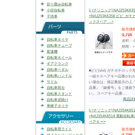
折り畳み自転車
小径自転車
[パナソニック] NAJ253K635
<NAJ253K6358 ビビ･ガ
子供車
ックスペア.....>
販売価
\1,720
自転車タイヤ
送料：
自転車チューブ
納期：○
変速機
自転車ホイール
ギアクランク
自転車ペダル
■ビビ(vivi) ガチガチロック
自転車ハンドル
一組※スペアキー品番がわ
サドル
い場合は、保証書提示の上
自転車荷台
品番』『鍵番号』をご連絡
い。 スペアキー品番.....
自転車スタンド
商品詳
自転車泥除け
車椅子タイヤ
[パナソニック] NAJ354K851
<NAJ354K8519 電動自転
ペアキー>
自転車用ライト
販売価