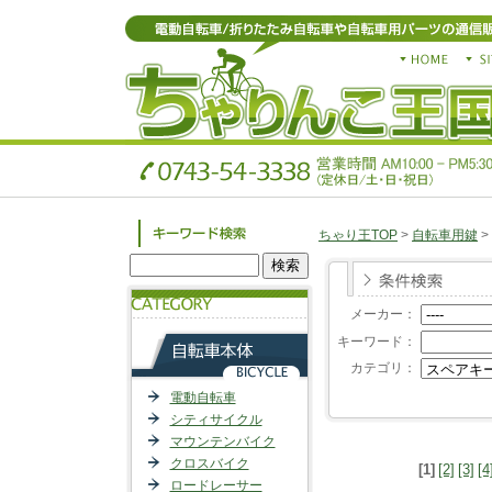
ちゃり王TOP
>
自転車用鍵
>
メーカー：
キーワード：
カテゴリ：
電動自転車
シティサイクル
マウンテンバイク
クロスバイク
[1]
[2]
[3]
[4
ロードレーサー