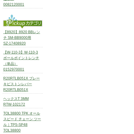
0082120001
【8920】8920 BBレン
チ SM-BB9000用
SZ-17408920
【W-110-3】W-110-3
ボールポイントレンチ
（単品）
0152970001
R20RTLB051X ブレー
キピストンレバー
R20RTLB051X
ヘックスT 3MM
RTW-102172
TOL38800 TPK オール
スピード チェーン ツー
ル｜TPS-SP48
TOL38800