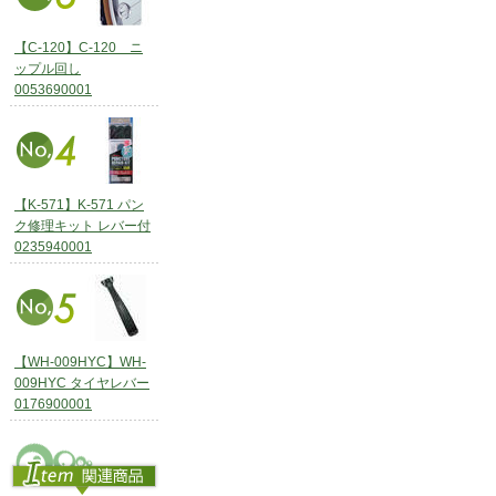
【C-120】C-120 ニ
ップル回し
0053690001
【K-571】K-571 パン
ク修理キット レバー付
0235940001
【WH-009HYC】WH-
009HYC タイヤレバー
0176900001