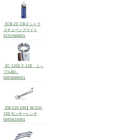
【CB-2】CB-2 シトラ
スチェーンブライト
0151560001
【C-120】C-120 ニッ
プル回し
0053690001
【W-210-150】W-210-
150 モンキーレンチ
0055610001