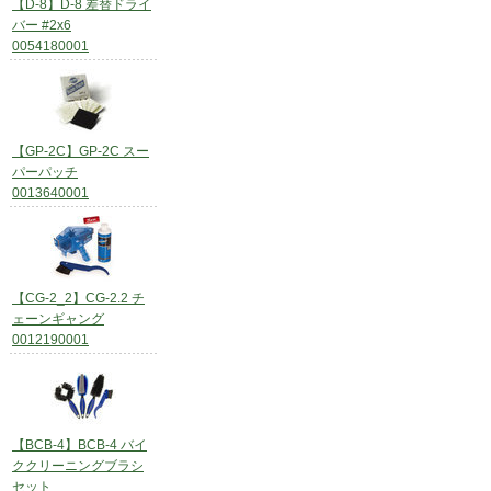
【D-8】D-8 差替ドライ
バー #2x6
0054180001
【GP-2C】GP-2C スー
パーパッチ
0013640001
【CG-2_2】CG-2.2 チ
ェーンギャング
0012190001
【BCB-4】BCB-4 バイ
ククリーニングブラシ
セット