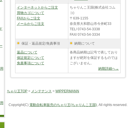
タ
インターネットからご注文
ちゃりんこ王国(株式会社コム
買物カゴについて
コ)
FAXからご注文
〒639-1155
メールからご注文
奈良県大和郡山市今井町33
ド
TEL/ 0743-54-3338
FAX/ 0743-54-3334
保証・返品規定/免責事項
納期について
ー
返品について
各商品納期は記号で表しており
保証規定について
ますが絶対を保証するものでは
免責事項について
ございません。
車用
納期詳細へ→
ちゃり王TOP
>
メンテナンス
>
WIPPERMANN
/用
Copyright(C)
電動自転車販売のちゃり王(ちゃりんこ王国)
, All rights reserved.