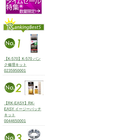
【K-570】K-570 パン
ク修理キット
0235950001
【RK-EASY】RK-
EASY イージーパッチ
キット
0044650001