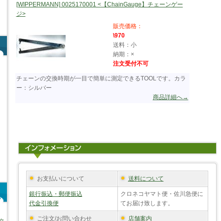
[WIPPERMANN] 0025170001 <【ChainGauge】チェーンゲー
ジ>
販売価格：
\970
送料：小
納期：×
注文受付不可
チェーンの交換時期が一目で簡単に測定できるTOOLです。カラ
ー：シルバー
商品詳細へ→
お支払いについて
送料について
銀行振込・郵便振込
クロネコヤマト便・佐川急便に
代金引換便
てお届け致します。
ご注文/お問い合わせ
店舗案内