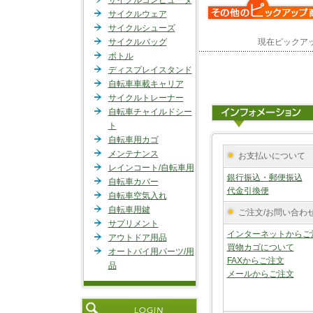
サイクルコンピュータ
サイクルウェア
サイクルシューズ
サイクルバッグ
現在ピックア
ボトル
ディスプレイスタンド
自転車車載キャリア
サイクルトレーナー
自転車チャイルドシー
ト
自転車用カゴ
メンテナンス
お支払いについて
レインコート/自転車用
銀行振込・郵便振込
自転車カバー
代金引換便
自転車空気入れ
自転車用鍵
ご注文/お問い合わ
サプリメント
インターネットからご
アウトドア用品
買物カゴについて
オートバイ用パーツ/用
FAXからご注文
品
メールからご注文