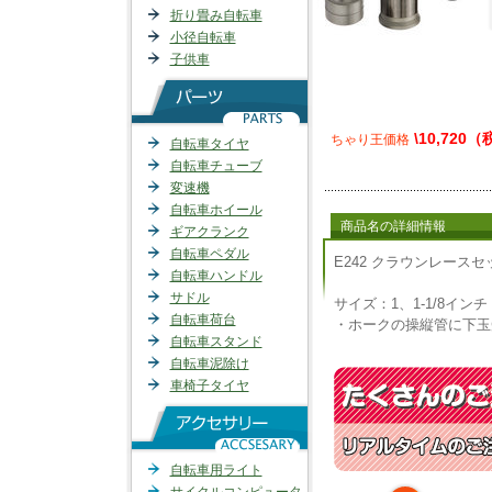
折り畳み自転車
小径自転車
子供車
\10,720
ちゃり王価格
自転車タイヤ
自転車チューブ
変速機
自転車ホイール
商品名の詳細情報
ギアクランク
自転車ペダル
E242 クラウンレースセッタ
自転車ハンドル
サドル
サイズ：1、1-1/8インチ
自転車荷台
・ホークの操縦管に下玉
自転車スタンド
自転車泥除け
車椅子タイヤ
自転車用ライト