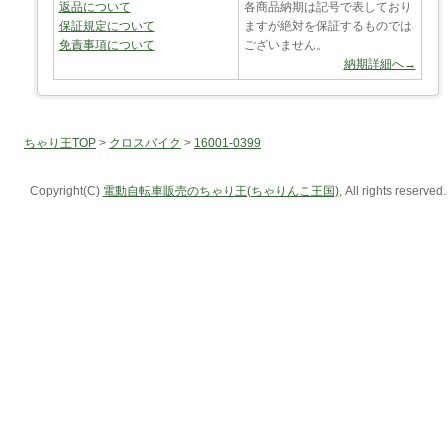
返品について
各商品納期は記号で表しており
保証規定について
ますが絶対を保証するものでは
免責事項について
ございません。
納期詳細へ→
ちゃり王TOP
>
クロスバイク
>
16001-0399
Copyright(C)
電動自転車販売のちゃり王(ちゃりんこ王国)
, All rights reserved.