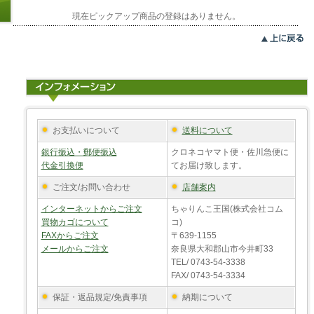
現在ピックアップ商品の登録はありません。
お支払いについて
送料について
銀行振込・郵便振込
クロネコヤマト便・佐川急便に
代金引換便
てお届け致します。
ご注文/お問い合わせ
店舗案内
インターネットからご注文
ちゃりんこ王国(株式会社コム
買物カゴについて
コ)
FAXからご注文
〒639-1155
メールからご注文
奈良県大和郡山市今井町33
TEL/ 0743-54-3338
FAX/ 0743-54-3334
保証・返品規定/免責事項
納期について