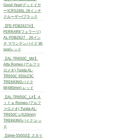
Good Year(グッドイヤ
ー)CRS266L 26インチ
クルーザー/ブラック
【FE-FDB2627/r】
FERRARI(フェラーリ)
AL-FDB2627 26イン
チ マウンテンバイク W-
sus/レッド
【AL-TR650C_M/r】
Alfa Romeo (アルファ
ロメオ) Tuista AL-
TR650C 650x23C
TREKKINGバイク
M(480mm) レッド
【AL-TR650C_L/r】Ａ
ｌｆａ Romeo (アルフ
ァロメオ) Tuista AL-
TR650C L(520mm)
TREKKINGバイク レッ
ド
【style-550GS】スタイ