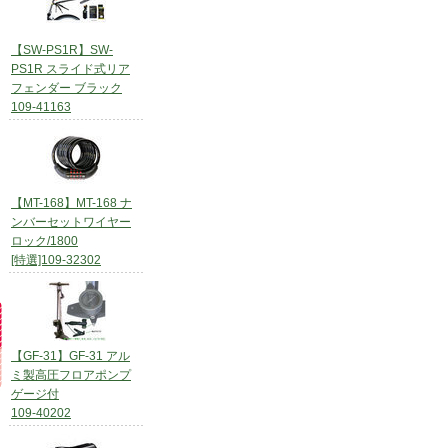
【SW-PS1R】SW-
PS1R スライド式リア
フェンダー ブラック
109-41163
【MT-168】MT-168 ナ
ンバーセットワイヤー
ロック/1800
[特選]109-32302
【GF-31】GF-31 アル
ミ製高圧フロアポンプ
ゲージ付
109-40202