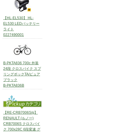
【HL-EL530】 HL-
EL530 LEDバッテリー
ライト
0227490001
B-PKTA836 700c 外装
24段 クロスバイク スプ
リングボックTA/ピュア
ブラック
B-PKTA836B
【RE-CRB7006S/g】
RENAULT (ルノー)
CRB7006S クロスバイ
ク 700x28C 6段変速 グ