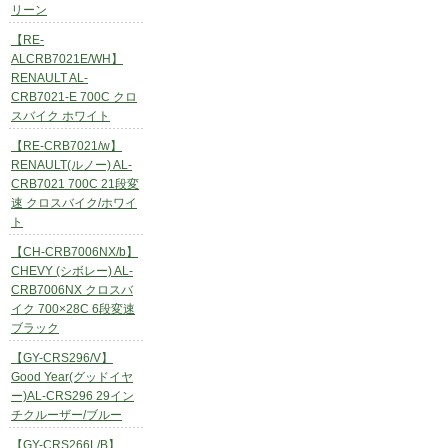
リーン
【RE-
ALCRB7021E/WH】
RENAULT AL-
CRB7021-E 700C クロ
スバイク ホワイト
【RE-CRB7021/w】
RENAULT(ルノー) AL-
CRB7021 700C 21段変
速 クロスバイク/ホワイ
ト
【CH-CRB7006NX/b】
CHEVY (シボレー) AL-
CRB7006NX クロスバ
イク 700×28C 6段変速
ブラック
【GY-CRS296/V】
Good Year(グッドイヤ
ー)AL-CRS296 29イン
チクルーザー/ブルー
【GY-CRS266L/B】