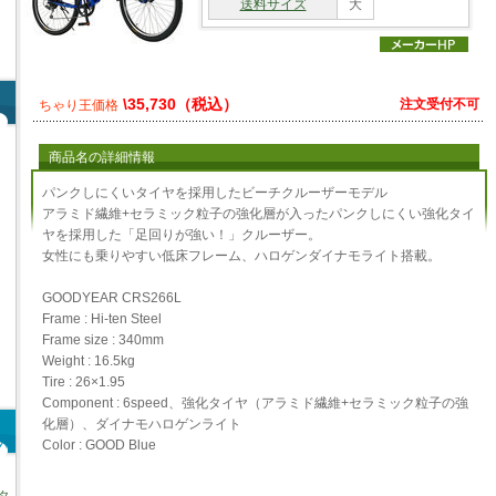
送料サイズ
大
\35,730（税込）
注文受付不可
ちゃり王価格
商品名の詳細情報
パンクしにくいタイヤを採用したビーチクルーザーモデル
アラミド繊維+セラミック粒子の強化層が入ったパンクしにくい強化タイ
ヤを採用した「足回りが強い！」クルーザー。
女性にも乗りやすい低床フレーム、ハロゲンダイナモライト搭載。
GOODYEAR CRS266L
Frame : Hi-ten Steel
Frame size : 340mm
Weight : 16.5kg
Tire : 26×1.95
Component : 6speed、強化タイヤ（アラミド繊維+セラミック粒子の強
化層）、ダイナモハロゲンライト
Color : GOOD Blue