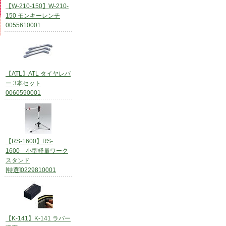
【W-210-150】W-210-
150 モンキーレンチ
0055610001
【ATL】ATL タイヤレバ
ー 3本セット
0060590001
【RS-1600】RS-
1600 小型軽量ワーク
スタンド
[特選]0229810001
【K-141】K-141 ラバー