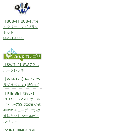
【BCB-4】BCB-4 バイ
ククリーニングブラシ
セット
0082120001
【SW-7_2】SW-7.2 ス
ポークレンチ
【P-14-125】P-14-125
ラジオペンチ (150mm)
【PTB-SET-725LF】
PTB-SET-725LF ツール
ボトル+700×23/26 仏式
48mm チューブ+パンク
修理キット ツールボト
ルセット
R20RTLB046X スポー