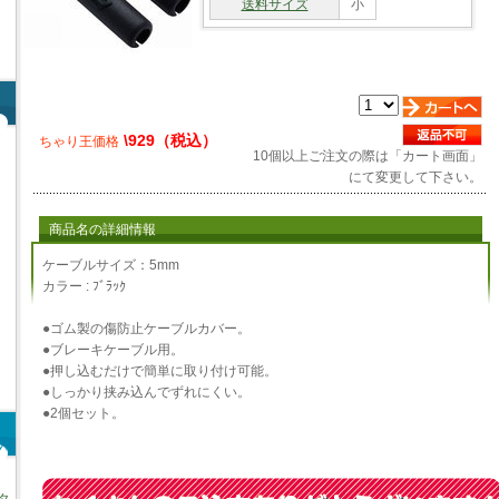
送料サイズ
小
\929（税込）
ちゃり王価格
10個以上ご注文の際は「カート画面」
にて変更して下さい。
商品名の詳細情報
ケーブルサイズ：5mm
カラー : ﾌﾞﾗｯｸ
●ゴム製の傷防止ケーブルカバー。
●ブレーキケーブル用。
●押し込むだけで簡単に取り付け可能。
●しっかり挟み込んでずれにくい。
●2個セット。