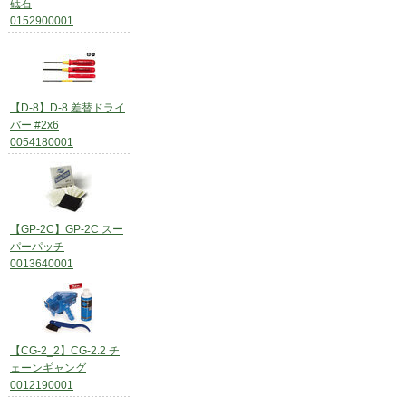
砥石
0152900001
【D-8】D-8 差替ドライ
バー #2x6
0054180001
【GP-2C】GP-2C スー
パーパッチ
0013640001
【CG-2_2】CG-2.2 チ
ェーンギャング
0012190001