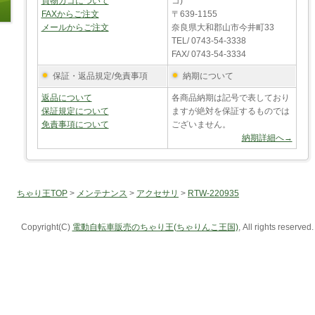
買物カゴについて
コ)
FAXからご注文
〒639-1155
メールからご注文
奈良県大和郡山市今井町33
TEL/ 0743-54-3338
FAX/ 0743-54-3334
保証・返品規定/免責事項
納期について
返品について
各商品納期は記号で表しており
保証規定について
ますが絶対を保証するものでは
免責事項について
ございません。
納期詳細へ→
ちゃり王TOP
>
メンテナンス
>
アクセサリ
>
RTW-220935
Copyright(C)
電動自転車販売のちゃり王(ちゃりんこ王国)
, All rights reserved.