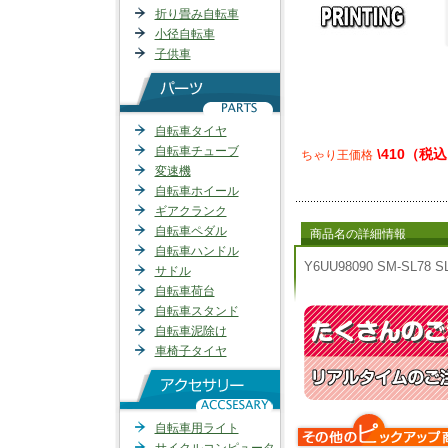
折り畳み自転車
小径自転車
子供車
自転車タイヤ
自転車チューブ
\410（税
ちゃり王価格
変速機
自転車ホイール
ギアクランク
自転車ペダル
商品名の詳細情報
自転車ハンドル
Y6UU98090 SM-SL
サドル
自転車荷台
自転車スタンド
自転車泥除け
車椅子タイヤ
自転車用ライト