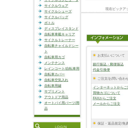
サイクルコンピュータ
サイクルウェア
現在ピックア
サイクルシューズ
サイクルバッグ
ボトル
ディスプレイスタンド
自転車車載キャリア
サイクルトレーナー
自転車チャイルドシー
ト
お支払いについて
自転車用カゴ
メンテナンス
銀行振込・郵便振込
レインコート/自転車用
代金引換便
自転車カバー
ご注文/お問い合わ
自転車空気入れ
自転車用鍵
インターネットからご
サプリメント
買物カゴについて
アウトドア用品
FAXからご注文
オートバイ用パーツ/用
メールからご注文
品
保証・返品規定/免