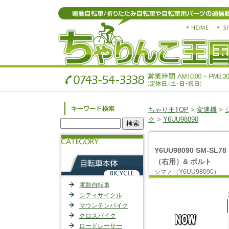
ちゃり王TOP
>
変速機
>
ク
>
Y6UU98090
Y6UU98090 SM-SL
（右用）& ボルト
シマノ（Y6UU98090）
電動自転車
シティサイクル
マウンテンバイク
クロスバイク
ロードレーサー