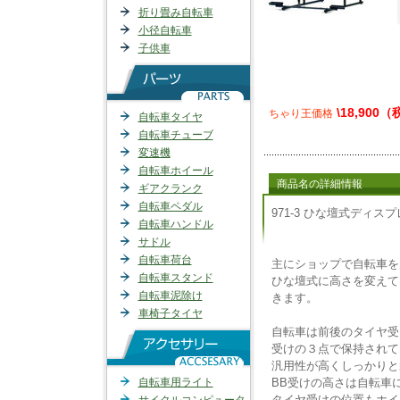
折り畳み自転車
小径自転車
子供車
\18,900
ちゃり王価格
自転車タイヤ
自転車チューブ
変速機
自転車ホイール
商品名の詳細情報
ギアクランク
自転車ペダル
971-3 ひな壇式ディス
自転車ハンドル
サドル
自転車荷台
主にショップで自転車を
自転車スタンド
ひな壇式に高さを変えて
自転車泥除け
きます。
車椅子タイヤ
自転車は前後のタイヤ受
受けの３点で保持されて
汎用性が高くしっかりと
自転車用ライト
BB受けの高さは自転車
タイヤ受けの位置もホイ