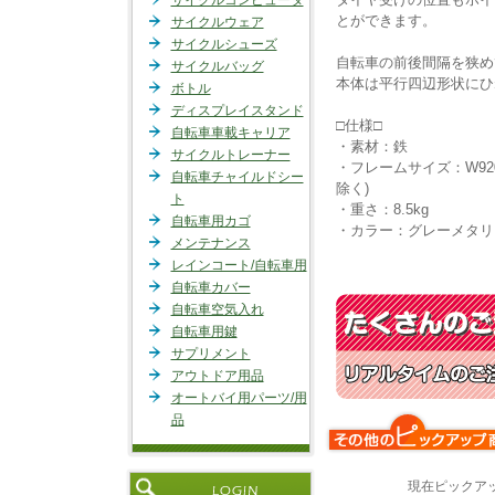
サイクルコンピュータ
とができます。
サイクルウェア
サイクルシューズ
自転車の前後間隔を狭め
サイクルバッグ
本体は平行四辺形状にひ
ボトル
ディスプレイスタンド
□仕様□
自転車車載キャリア
・素材：鉄
サイクルトレーナー
・フレームサイズ：W920
自転車チャイルドシー
除く)
ト
・重さ：8.5kg
自転車用カゴ
・カラー：グレーメタリ
メンテナンス
レインコート/自転車用
自転車カバー
自転車空気入れ
自転車用鍵
サプリメント
アウトドア用品
オートバイ用パーツ/用
品
現在ピックア