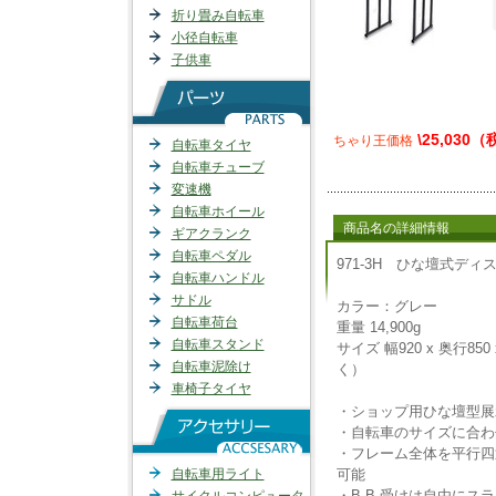
折り畳み自転車
小径自転車
子供車
\25,030
ちゃり王価格
自転車タイヤ
自転車チューブ
変速機
自転車ホイール
商品名の詳細情報
ギアクランク
自転車ペダル
971-3H ひな壇式デ
自転車ハンドル
サドル
カラー：グレー
自転車荷台
重量 14,900g
自転車スタンド
サイズ 幅920 x 奥行8
自転車泥除け
く）
車椅子タイヤ
・ショップ用ひな壇型展
・自転車のサイズに合わ
・フレーム全体を平行四
自転車用ライト
可能
・B.B.受けは自由にス