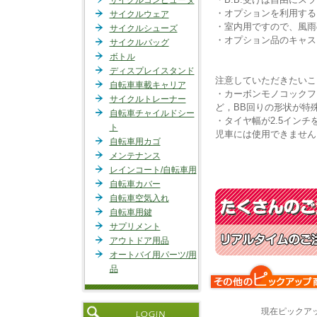
サイクルコンピュータ
・オプションを利用する
サイクルウェア
・室内用ですので、風雨
サイクルシューズ
・オプション品のキャス
サイクルバッグ
ボトル
ディスプレイスタンド
注意していただきたいこ
自転車車載キャリア
・カーボンモノコックフ
サイクルトレーナー
ど，BB回りの形状が特
自転車チャイルドシー
・タイヤ幅が2.5イン
ト
児車には使用できません
自転車用カゴ
メンテナンス
レインコート/自転車用
自転車カバー
自転車空気入れ
自転車用鍵
サプリメント
アウトドア用品
オートバイ用パーツ/用
品
現在ピックア